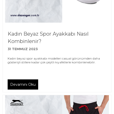
Kadın Beyaz Spor Ayakkabı Nasıl
Kombinlenir?
31 TEMMUZ 2023
Kadın beyaz spor ayakkabı modelleri casual görünümden daha
gösterişli stillere kadar çok çeşitli kıyafetlerle kombinlenebilir.
Devamını Oku