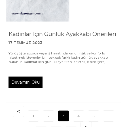
Kadınlar Için Günlük Ayakkabı Önerileri
17 TEMMUZ 2023
Yürüyüşte, sporda veya iş hayatında kendini şık ve konforlu
hissetmek isteyenler için pek çok farklı kadın günlük ayakkabı
bulunur. Kadınlar için günlük ayakkabılar; etek, elbise, şort,...
Devamını Oku
1
2
3
4
5
....