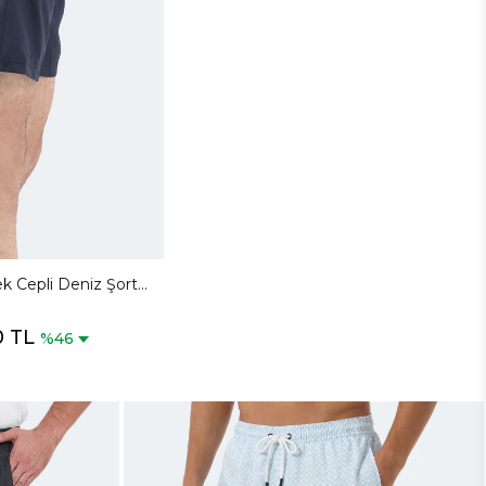
k Cepli Deniz Şortu
 Mayo
0 TL
%46