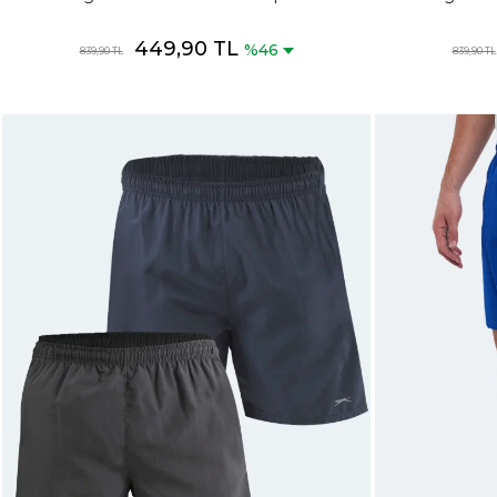
Şortu Siyah Mayo
449,90 TL
%46
839,90 TL
839,90 TL