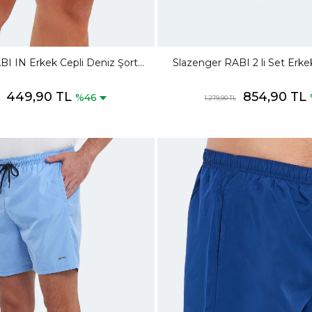
BI IN Erkek Cepli Deniz Şortu
Slazenger RABI 2 li Set Erke
Sarı Mayo
Şortu Kırmızı - Neon Ye
449,90 TL
854,90 TL
%46
1.279,90 TL