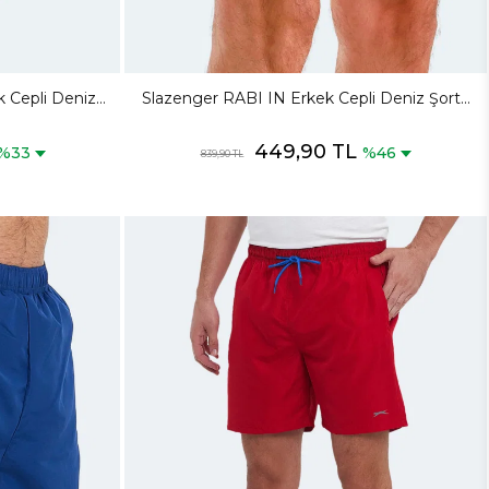
k Cepli Deniz
Slazenger RABI IN Erkek Cepli Deniz Şortu
şil Mayo
Neon Turuncu Mayo
449,90 TL
%33
%46
839,90 TL