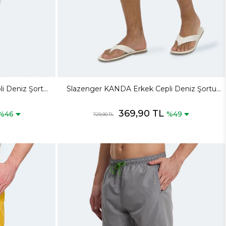
i Deniz Şortu
Slazenger KANDA Erkek Cepli Deniz Şortu
Karışık Şort
369,90 TL
%46
%49
729,90 TL