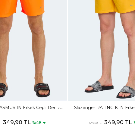
ASMUS IN Erkek Cepli Deniz
Slazenger RATING KTN Erkek
ortu Turuncu Mayo
Şortu Sarı Mayo
349,90 TL
349,90 TL
%48
649,90 TL