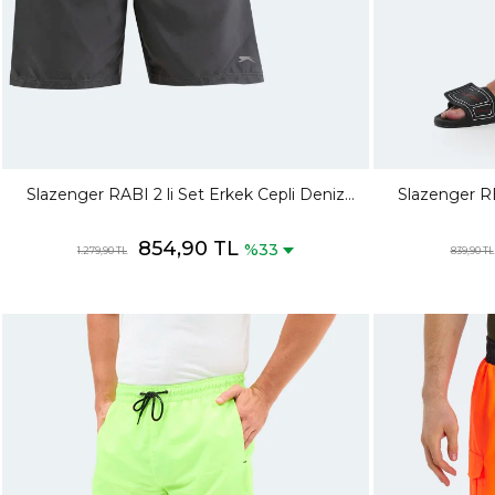
Slazenger RABI 2 li Set Erkek Cepli Deniz
Slazenger R
Şortu Koyu Gri - Lacivert Mayo
854,90 TL
%33
1.279,90 TL
839,90 TL