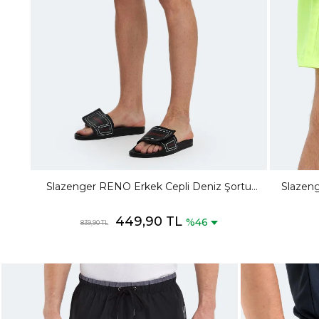
Slazenger RENO Erkek Cepli Deniz Şortu
Slazeng
Siyah Mayo
449,90 TL
%46
839,90 TL