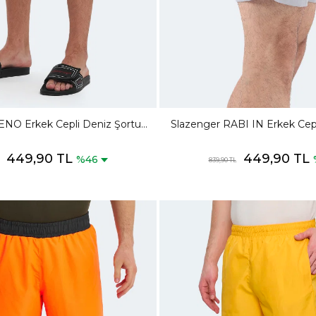
ENO Erkek Cepli Deniz Şortu
Slazenger RABI IN Erkek Cepl
Saks Mavi Mayo
Gri Mayo
449,90 TL
449,90 TL
%46
839,90 TL