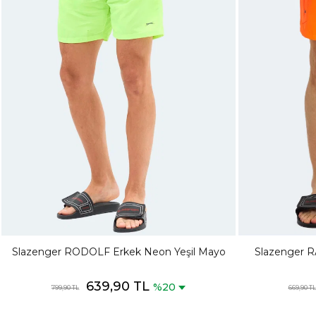
Slazenger RODOLF Erkek Neon Yeşil Mayo
Slazenger R
Ş
639,90 TL
%20
799,90 TL
669,90 TL