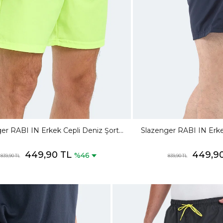
er RABI IN Erkek Cepli Deniz Şortu
Slazenger RABI IN Erke
Neon Yeşil Mayo
Lacivert
449,90 TL
449,9
%46
839,90 TL
839,90 TL