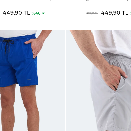
Siyah Mayo
Koyu Gri Mayo
449,90 TL
449,90 TL
%46
839,90 TL