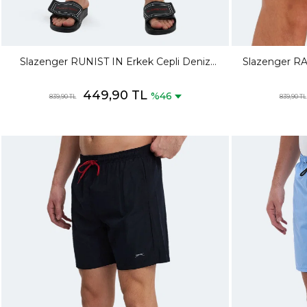
Slazenger RUNIST IN Erkek Cepli Deniz
Slazenger RA
Şortu Lacivert Mayo
449,90 TL
%46
839,90 TL
839,90 TL