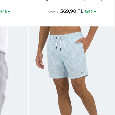
Karışık Şort
369,90 TL
%46
%49
729,90 TL