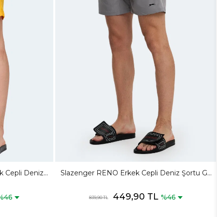
 Cepli Deniz
Slazenger RENO Erkek Cepli Deniz Şortu Gri
Mayo
449,90 TL
%46
%46
839,90 TL