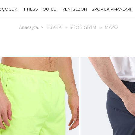
Z ÇOCUK
FITNESS
OUTLET
YENİ SEZON
SPOR EKİPMANLARI
Anasayfa
>
ERKEK
>
SPOR GİYİM
>
MAYO