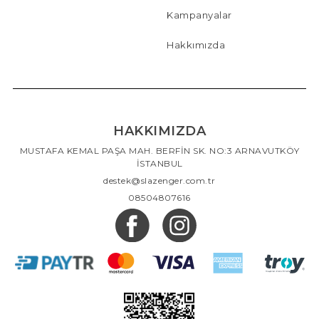
Kampanyalar
Hakkımızda
HAKKIMIZDA
Uygun Fiyat Aralıklarıyla Üs
tün Kalitede Polar Ürünlere Sahip Olma
MUSTAFA KEMAL PAŞA MAH. BERFİN SK. NO:3 ARNAVUTKÖY
İmkanı
İSTANBUL
destek@slazenger.com.tr
Yapısı nedeniyle dayanıklı, konforlu ve nitelikli olan polar sweatshirt son yıllarda
soğuk kış günlerinde en çok sevilen kıyafetler arasında yer alır. Çok amaçlı
08504807616
kullanım imkânı sunan bu kumaş, özellikle hırka, ceket,
sweatshirt
, yelek gibi
giyim ürünlerinde karşınıza çıkar. Bayan kapşonlu peluş polar ürünleri sizi sıcak
tutarken aynı zamanda başınızı rüzgârdan ve yağmurdan korur. Bu tarz
ürünlerin kapüşonsuz modelleri de mevcuttur. Fermuarlı, yarı fermuarlı gibi
farklı seçenekleriyle de beğeninize sunulan bu ürünler hayatınızı kolaylaştırır.
Hemen giy çık yapabileceğiniz bu kıyafetleri evde, sokakta, sporda veya gün
içerisinde herhangi bir yerde gönül rahatlığıyla kullanabilirsiniz. Uygun fiyat
aralıklarıyla üstün kalitede Slazenger polar ürünlere sahip olmanızı sağlayan
sayfamızı detaylı olarak inceleyerek ihtiyaçlarınıza yönelik seçeneklere kolaylıkla
ulaşabilir, güvenle alabilirsiniz.