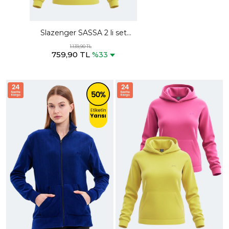
Slazenger SASSA 2 li set
Kadın Kapüşonlu Cepli Sarı -
1.139,90 TL
759,90 TL
Yeşil Sweatshırt
%33