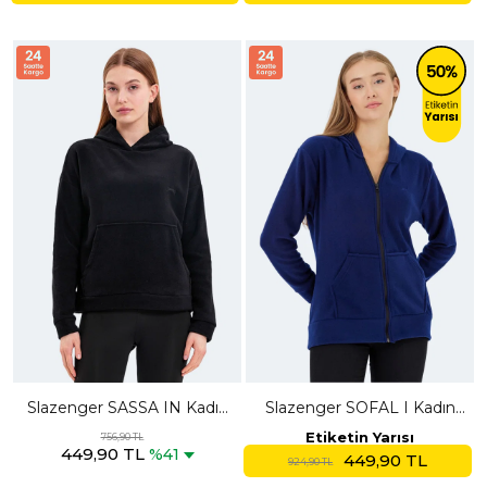
Slazenger SASSA IN Kadın
Slazenger SOFAL I Kadın
Kapüşonlu Cepli Siyah Polar
Fermuarlı Kapüşonlu Cepli
Etiketin Yarısı
756,90 TL
449,90 TL
Lacivert Polar
%41
449,90 TL
924,90 TL