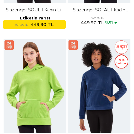
Slazenger SOUL I Kadın Lila
Slazenger SOFAL I Kadın
Polar
Fermuarlı Kapüşonlu Cepli
Etiketin Yarısı
924,90 TL
449,90 TL
Lila Polar
%51
449,90 TL
924,90 TL