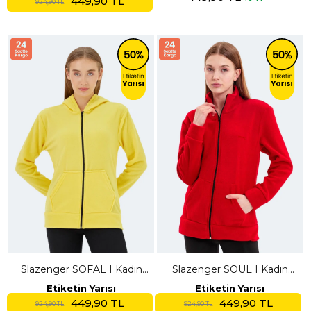
449,90 TL
924,90 TL
Slazenger SOFAL I Kadın
Slazenger SOUL I Kadın
Fermuarlı Kapüşonlu Cepli
Kırmızı Polar
Etiketin Yarısı
Etiketin Yarısı
Sarı Polar
449,90 TL
449,90 TL
924,90 TL
924,90 TL