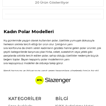
20 Ürün Gösteriliyor
Kadın Polar Modelleri
Kış günlerinde yaygın olarak kullanılan polar, özellikle yumuşak dokusuyla
herkesin sıklıkla tercih ettiği bir ürün olur. Şıklığının yanı
sıra konforuna da önem veren kadınların gözdesi haline gelen polar ürünler, çok
çeşitli kategorilerde karşınıza çıkar.Hırka, ceket, sweatshirt veya yelek gibi
parçalarda sıklıkla tercih edilen polar, sahip olduğu özellikler nedeniyle büyük
beğeni toplar. Bayan kapşonlu polar modellerinin yanı
sıra kapüşonsuz modeller de oldukça talep görür.
Kendi tarzınıza ve ihtiyacınıza yanıt veren tasarımlara yönelerek özgün bir stil
yaratabilir, kış aylarında dahi konforu ve şıklığı bir arada yaşayabilirsiniz. Ev içi
kullanımları yanı sıra sokak modasında da kendini sıklıkla gösteren bu
ürünler, outdoor aktivitelerde de sıklıkla tercih edilir. İstediğiniz zaman
sayfamız üzerinden polar fermuarlı hırka, kapüşonlu sweatshirt ya da yarım
fermuarlı sweatshirt gibi birbirinden farklı
tarzlardaki polar ürünleri inceleyebilir ve kendiniz için ideal özelliklere sahip
olan seçeneklere sahip olabilirsiniz. Soğuk kış günlerinde
KATEGORILER
BILGI
hayatınızı kolaylaştıracak olan bu ürünlere uygun fiyatlarla sahip olabilir ve
gardırobunuzun çok daha zengin olmasını sağlayabilirsiniz.
Spor Ayakkabı
KVKK Aydınlatma Metni