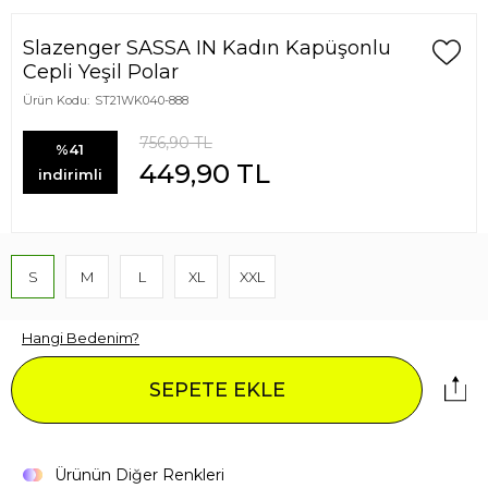
Slazenger SASSA IN Kadın Kapüşonlu
Cepli Yeşil Polar
Ürün Kodu:
ST21WK040-888
756,90
TL
%41
449,90
TL
indirimli
S
M
L
XL
XXL
Hangi Bedenim?
SEPETE EKLE
Ürünün Diğer Renkleri