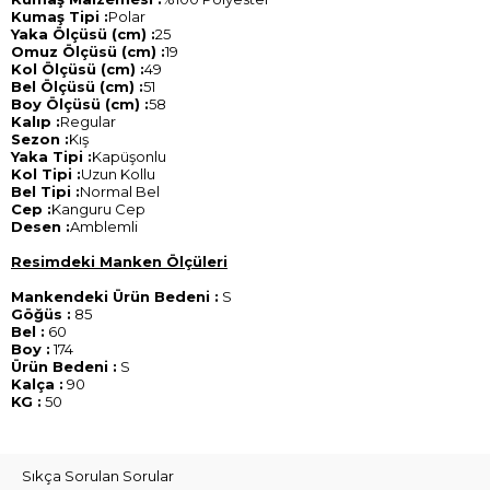
Kumaş Tipi :
Polar
Yaka Ölçüsü (cm) :
25
Omuz Ölçüsü (cm) :
19
Kol Ölçüsü (cm) :
49
Bel Ölçüsü (cm) :
51
Boy Ölçüsü (cm) :
58
Kalıp :
Regular
Sezon :
Kış
Yaka Tipi :
Kapüşonlu
Kol Tipi :
Uzun Kollu
Bel Tipi :
Normal Bel
Cep :
Kanguru Cep
Desen :
Amblemli
Resimdeki Manken Ölçüleri
Mankendeki Ürün Bedeni :
S
Göğüs :
85
Bel :
60
Boy :
174
Ürün Bedeni :
S
Kalça :
90
KG :
50
Sıkça Sorulan Sorular