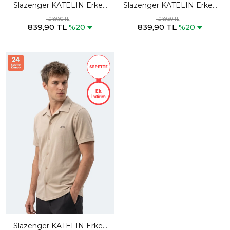
Slazenger KATELIN Erkek
Slazenger KATELIN Erkek
Haki Gömlek
Siyah Gömlek
1.049,90 TL
1.049,90 TL
839,90 TL
839,90 TL
%20
%20
Slazenger KATELIN Erkek