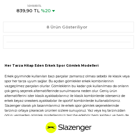
Bej Gömlek
1.049,90 TL
839,90 TL
%20
8 Ürün Gösteriliyor
Her Tarza Hitap Eden Erkek Spor Gömlek Modelleri
Erkek giyiminde kullanılan bazı parçalar zamansız olması sebebi ile klasik veya
spor her tarza uyum sağlar. Bu açıdan gömlekler erkek kombinlerinin
vazgeçilmez parçaları olurlar. Gömleklerin bu kadar çok kullanılması da onların
çok geniş seçenek alternatiflerinde sunulmasına neden olur. Geniş ürün
alternatiflerini ister klasik ayakkabılarınız ile klasik kombinlerde isterseniz de
erkek beyaz sneakers ayakkabılar ile sportif kombinlerde kullanabilirsiniz.
Slazenger olarak şık tasarımlarımız ile erkek spor gömlek seçeneklerinde
tarzınızı ortaya çıkaracak ürünleri sizlere sunuyoruz. Yaz veya kış tarzınızdan
ödün vermeden gömlek modellerimizi tercihe edebilir hem kaliteyi ve hem de
konforu aynı anda yaşarsınız. Sayfamızda yaz aylarında keyfi kullanım sunan
erkek yazlık gömleklerine, yazlık tişört ya da erkek kısa kollu tişörtler de
ulaşabilirsiniz. Farklı kalıp, kumaş, aksesuar ve tasarımları ile aradığınız her
türlü spor gömleğe sayfamızdan kolayca ulaşabilirsiniz. Geniş ürün