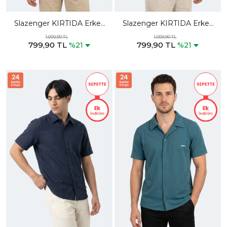
Slazenger KIRTIDA Erkek
Slazenger KIRTIDA Erkek
Siyah Gömlek
Kahve Gömlek
1.009,90 TL
1.009,90 TL
799,90 TL
799,90 TL
%21
%21