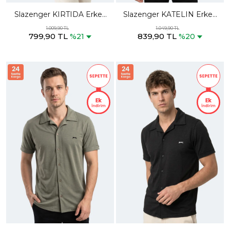
Slazenger KIRTIDA Erkek
Slazenger KATELIN Erkek
Indigo Gömlek
Petrol Gömlek
1.009,90 TL
1.049,90 TL
799,90 TL
839,90 TL
%21
%20