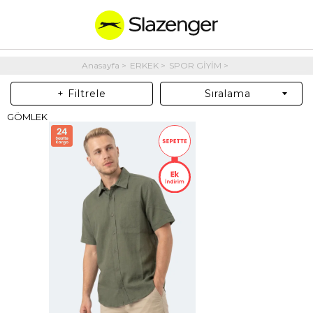
Anasayfa
ERKEK
SPOR GİYİM
+ Filtrele
Sıralama
GÖMLEK