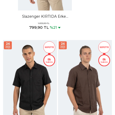
Slazenger KIRTIDA Erkek
Haki Gömlek
1.009,90 TL
799,90 TL
%21