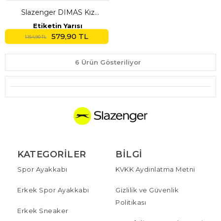
Slazenger DIMAS Kız
Çocuk Siyah Tayt Takım
Etiketin Yarısı
579,90 TL
1.154,90 TL
6 Ürün Gösteriliyor
KATEGORILER
BILGI
Spor Ayakkabı
KVKK Aydınlatma Metni
Erkek Spor Ayakkabı
Gizlilik ve Güvenlik
Politikası
Erkek Sneaker