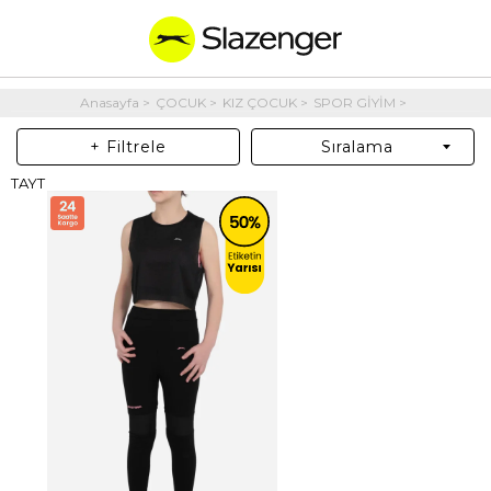
Anasayfa
ÇOCUK
KIZ ÇOCUK
SPOR GİYİM
+ Filtrele
Sıralama
TAYT