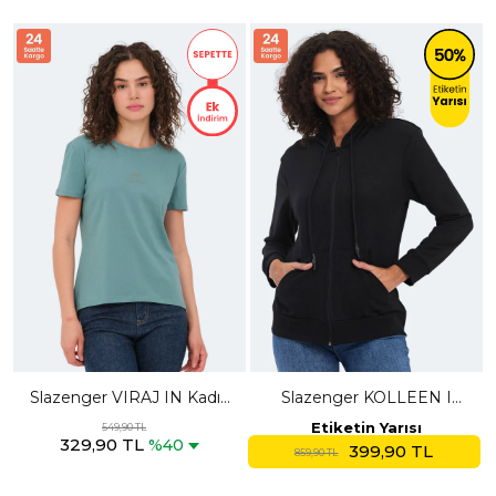
Slazenger VIRAJ IN Kadın
Slazenger KOLLEEN I
Su Yeşili Tişört
Kadın Fermuarlı Kapüşonlu
Etiketin Yarısı
549,90 TL
329,90 TL
Cepli Siyah Sweatshırt
%40
399,90 TL
859,90 TL