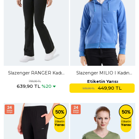
Slazenger RANGER Kadın
Slazenger MILIO I Kadın
Siyah Tayt
Fermuarlı Kapüşonlu Cepli
Etiketin Yarısı
799,90 TL
639,90 TL
Indigo Sweatshırt
%20
449,90 TL
939,90 TL