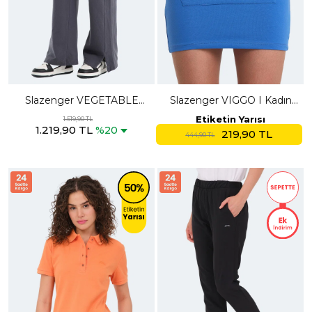
Slazenger VEGETABLE
Slazenger VIGGO I Kadın
Kadın Koyu Gri Eşofman
Açık Mavi Etek
Etiketin Yarısı
1.519,90 TL
1.219,90 TL
Altı
%20
219,90 TL
444,90 TL