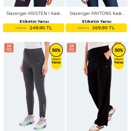
Slazenger KRISTEN I Kadın
Slazenger PAYTONS Kadın
V Yaka Beyaz Tişört
Mürdüm Tişört
Etiketin Yarısı
Etiketin Yarısı
249,90 TL
269,90 TL
499,90 TL
599,90 TL