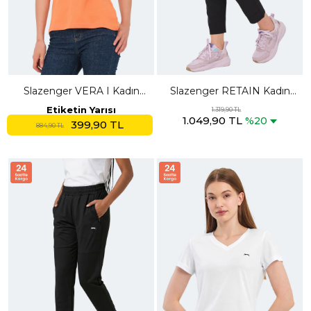
Slazenger VERA I Kadın
Slazenger RETAIN Kadın
Polo Yaka Turuncu Tişört
Cepli Siyah Eşofman Altı
Etiketin Yarısı
1.319,90 TL
1.049,90 TL
%20
399,90 TL
884,90 TL