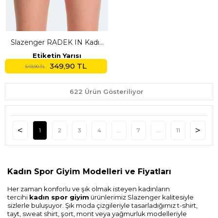
Slazenger RADEK IN Kadın
Cepli Deniz Şortu Fuşya
Etiketin Yarısı
Mayo
349,90 TL
649,90 TL
622 Ürün Gösteriliyor
1
2
3
4
...
7
...
11
Kadın Spor Giyim Modelleri ve Fiyatları
Her zaman konforlu ve şık olmak isteyen kadınların
tercihi
kadın spor giyim
ürünlerimiz Slazenger kalitesiyle
sizlerle buluşuyor. Şık moda çizgileriyle tasarladığımız t-shirt,
tayt, sweat shirt, şort, mont veya yağmurluk modelleriyle