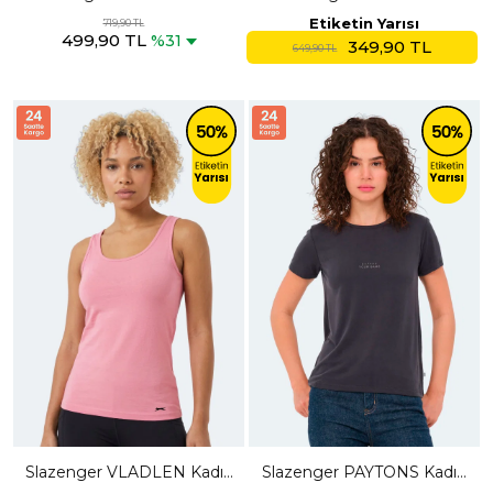
Siyah Eşofman Altı
Siyah Tişört
Etiketin Yarısı
719,90 TL
499,90 TL
%31
349,90 TL
649,90 TL
Slazenger VLADLEN Kadın
Slazenger PAYTONS Kadın