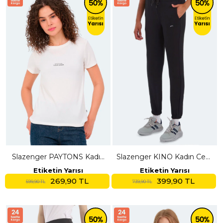
Slazenger PAYTONS Kadın
Slazenger KINO Kadın Cepli
Ekru Tişört
Siyah Eşofman Altı
Etiketin Yarısı
Etiketin Yarısı
269,90 TL
399,90 TL
599,90 TL
739,90 TL