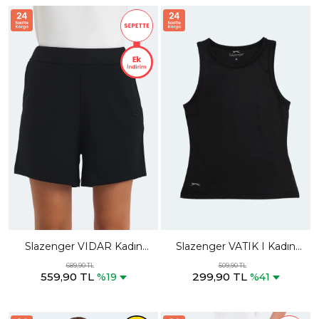
Slazenger VIDAR Kadın
Slazenger VATIK I Kadın
Cepli Siyah Şort
Slim Fit Siyah Atlet
689,90 TL
509,90 TL
559,90 TL
299,90 TL
%19
%41