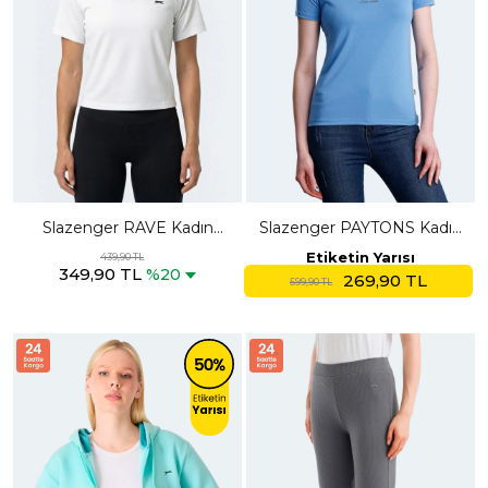
Slazenger RAVE Kadın
Slazenger PAYTONS Kadın
Beyaz Tişört
Mavi Tişört
Etiketin Yarısı
439,90 TL
349,90 TL
%20
269,90 TL
599,90 TL