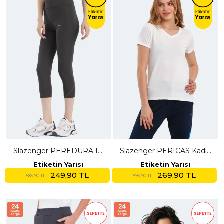
Slazenger PEREDURA IN
Slazenger PERICAS Kadın
Kadın Yüksek Bel Antrasit
V Yaka Ekru Tişört
Etiketin Yarısı
Etiketin Yarısı
Tayt
249,90 TL
269,90 TL
589,90 TL
599,90 TL