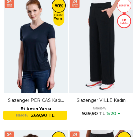
Slazenger PERICAS Kadın
Slazenger VILLE Kadın
V Yaka Koyu Gri Tişört
Cepli Bol Paça Siyah
Etiketin Yarısı
1.179,90 TL
939,90 TL
Eşofman Altı
%20
269,90 TL
599,90 TL