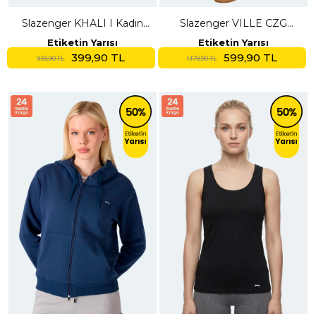
Slazenger KHALI I Kadın
Slazenger VILLE CZG
Cepli Slim Fit Gri Eşofman
Kadın Bol Paça Siyah
Etiketin Yarısı
Etiketin Yarısı
Altı
Eşofman Altı
399,90 TL
599,90 TL
939,90 TL
1.179,90 TL