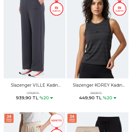
Slazenger VILLE Kadın
Slazenger KOREY Kadın
Cepli Bol Paça Koyu Gri
Kolsuz Siyah Tişört
1.179,90 TL
559,90 TL
939,90 TL
449,90 TL
Eşofman Altı
%20
%20