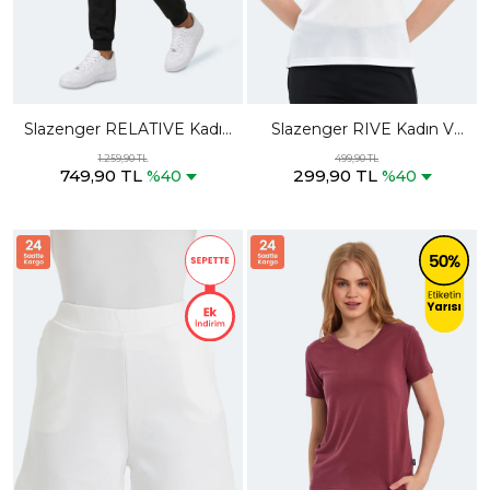
Slazenger RELATIVE Kadın
Slazenger RIVE Kadın V
Fermuar Cepli Siyah
Yaka Beyaz Tişört
1.259,90 TL
499,90 TL
749,90 TL
299,90 TL
Eşofman Altı
%40
%40