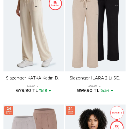
Slazenger KATKA Kadın Bol
Slazenger ILARA 2 Lİ SET
Paça Ekru Eşofman Altı
Kadın Siyah - Bej Eşofman
839,90 TL
1.369,90 TL
679,90 TL
899,90 TL
Altı
%19
%34