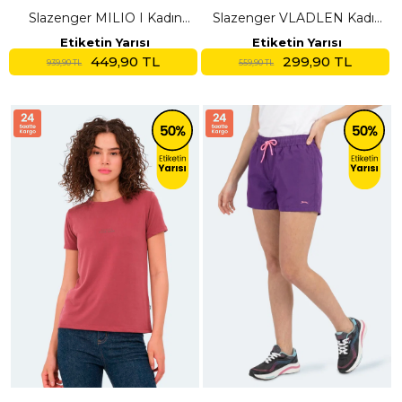
Slazenger MILIO I Kadın
Slazenger VLADLEN Kadın
Fermuarlı Kapüşonlu Cepli
Slim Fıt Kolsuz Siyah Atlet
Etiketin Yarısı
Etiketin Yarısı
Lacivert Sweatshırt
449,90 TL
299,90 TL
939,90 TL
559,90 TL