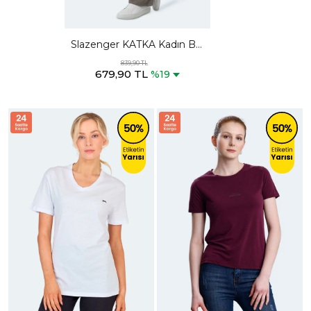
Slazenger KATKA Kadın Bol
Paça Yeşil Eşofman Altı
839,90 TL
679,90 TL
%19