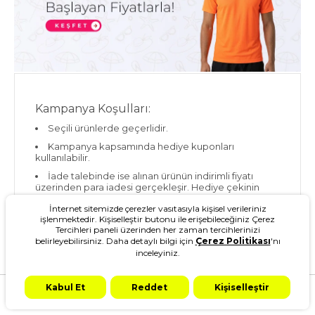
Kampanya Koşulları:
Seçili ürünlerde geçerlidir.
Kampanya kapsamında hediye kuponları
kullanılabilir.
İade talebinde ise alınan ürünün indirimli fiyatı
üzerinden para iadesi gerçekleşir. Hediye çekinin
sağlamış olduğu indirim tutarı tekrardan hesabınıza
İnternet sitemizde çerezler vasıtasıyla kişisel verileriniz
yansıtılmaz.
işlenmektedir. Kişiselleştir butonu ile erişebileceğiniz Çerez
Kampanyamızda değişim mevcut değildir.
Tercihleri paneli üzerinden her zaman tercihlerinizi
Değiştirmek istediğiniz ürünleri iade gönderip para
belirleyebilirsiniz. Daha detaylı bilgi için
Çerez Politikası
'nı
iadesi alabilirsiniz.
inceleyiniz.
www.slazenger.com.tr kampanya koşullarında
değişiklik yapma ve durdurma hakkını saklı tutar.
Kabul Et
Reddet
Kişiselleştir
Anasayfa
Kategoriler
Ara
Kampanya
Hesabım
Sepetim