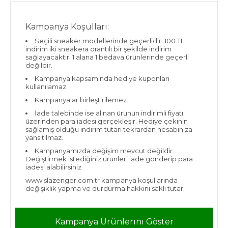
Kampanya Koşulları:
Seçili sneaker modellerinde geçerlidir. 100 TL
indirim iki sneakera orantılı bir şekilde indirim
sağlayacaktır. 1 alana 1 bedava ürünlerinde geçerli
değildir.
Kampanya kapsamında hediye kuponları
kullanılamaz.
Kampanyalar birleştirilemez.
İade talebinde ise alınan ürünün indirimli fiyatı
üzerinden para iadesi gerçekleşir. Hediye çekinin
sağlamış olduğu indirim tutarı tekrardan hesabınıza
yansıtılmaz.
Kampanyamızda değişim mevcut değildir.
Değiştirmek istediğiniz ürünleri iade gönderip para
iadesi alabilirsiniz.
www.slazenger.com.tr kampanya koşullarında
değişiklik yapma ve durdurma hakkını saklı tutar.
Kampanya Ürünlerini Göster