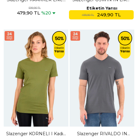
V Yaka Somon Tişört
Turuncu Tişört
Etiketin Yarısı
599,90 TL
479,90 TL
%20
249,90 TL
499,90 TL
Slazenger KORNELI I Kadın
Slazenger RIVALDO IN