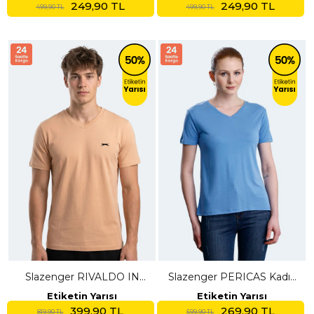
249,90 TL
249,90 TL
499,90 TL
499,90 TL
Slazenger RIVALDO IN
Slazenger PERICAS Kadın
Erkek V Yaka Vizon Tişört
V Yaka Mavi Tişört
Etiketin Yarısı
Etiketin Yarısı
399,90 TL
269,90 TL
819,90 TL
599,90 TL