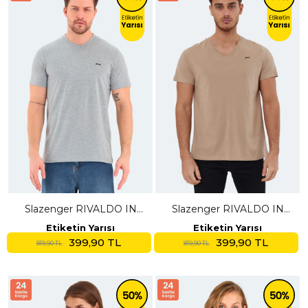
Slazenger RIVALDO IN
Slazenger RIVALDO IN
Erkek V Yaka Gri Tişört
Erkek V Yaka Bej Tişört
Etiketin Yarısı
Etiketin Yarısı
399,90 TL
399,90 TL
819,90 TL
819,90 TL