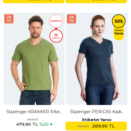
Slazenger KRAKKER Erkek
Slazenger PERICAS Kadın
V Yaka Açık Yeşil Tişört
V Yaka Antrasit Tişört
Etiketin Yarısı
599,90 TL
479,90 TL
%20
269,90 TL
599,90 TL