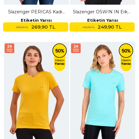
Slazenger PERICAS Kadın
Slazenger OSWIN IN Erkek
V Yaka Kahve Tişört
Kırmızı Tişört
Etiketin Yarısı
Etiketin Yarısı
269,90 TL
249,90 TL
599,90 TL
499,90 TL