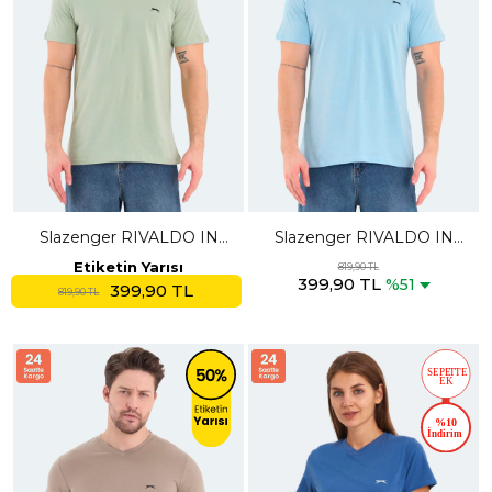
Slazenger RIVALDO IN
Slazenger RIVALDO IN
Erkek V Yaka Su Yeşili Tişört
Erkek V Yaka Mavi Tişört
Etiketin Yarısı
819,90 TL
399,90 TL
%51
399,90 TL
819,90 TL