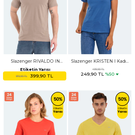
Slazenger RIVALDO IN
Slazenger KRISTEN I Kadın
Erkek V Yaka Kahve Tişört
V Yaka Indigo Tişört
Etiketin Yarısı
499,90 TL
249,90 TL
%50
399,90 TL
819,90 TL