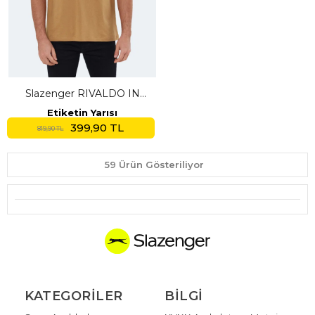
Slazenger RIVALDO IN
Erkek V Yaka Toprak Tişört
Etiketin Yarısı
399,90 TL
819,90 TL
59 Ürün Gösteriliyor
KATEGORILER
BILGI