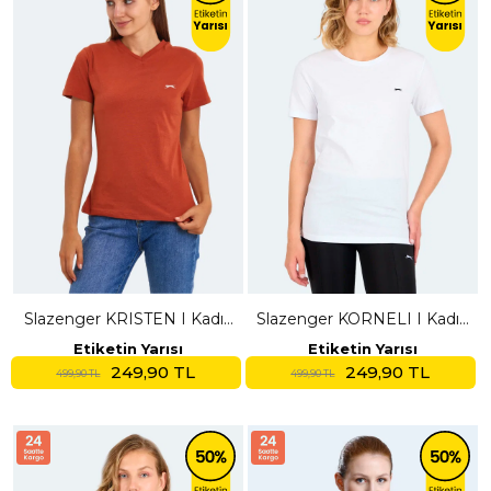
Slazenger KRISTEN I Kadın
Slazenger KORNELI I Kadın
V Yaka Kiremit Tişört
Slim Fit Beyaz Tişört
Etiketin Yarısı
Etiketin Yarısı
249,90 TL
249,90 TL
499,90 TL
499,90 TL