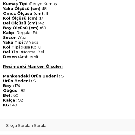
Kumaş Tipi :
Penye Kumaş
Yaka Ölçüsü (cm) :
18
Omuz Ölçüsü (cm) :
11
Kol Ölçüsü (cm) :
17
Bel Ölçüsü (cm) :
42
Boy Ölçüsü (cm) :
60
Kalıp :
Regular Fit
Sezon :
Yaz
Yaka Tipi :
V Yaka
Kol Tipi :
Kısa Kollu
Bel Tipi :
Normal Bel
Desen :
Amblemli
Resimdeki Manken Ölçüleri
Mankendeki Ürün Bedeni :
S
Ürün Bedeni :
S
Boy :
174
Göğüs :
85
Bel :
60
Kalça :
92
KG :
49
Sıkça Sorulan Sorular