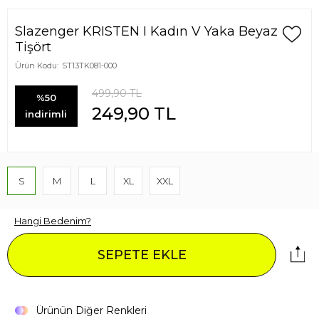
Slazenger KRISTEN I Kadın V Yaka Beyaz
Tişört
Ürün Kodu:
ST13TK081-000
499,90
TL
%50
249,90
TL
indirimli
S
M
L
XL
XXL
Hangi Bedenim?
SEPETE EKLE
Ürünün Diğer Renkleri