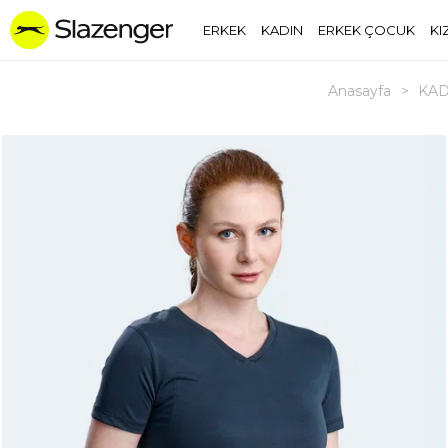
ERKEK
KADIN
ERKEK ÇOCUK
KI
Anasayfa
>
KAD