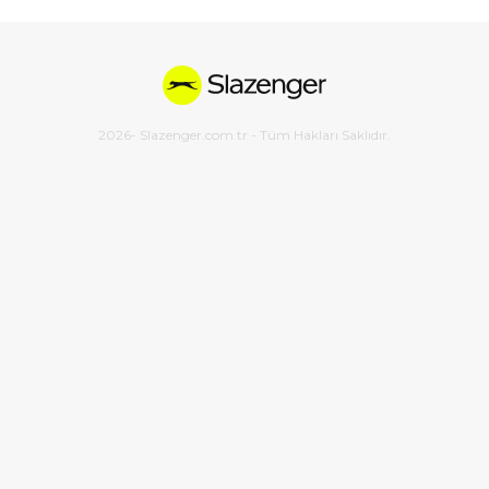
2026
- Slazenger.com.tr - Tüm Hakları Saklıdır.