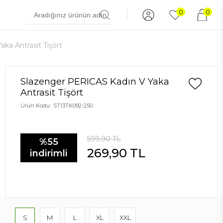
0
0
ka Antrasit Tişört
Slazenger PERICAS Kadın V Yaka
Antrasit Tişört
Ürün Kodu:
ST13TK092-250
599,90
TL
%55
269,90
TL
indirimli
S
M
L
XL
XXL