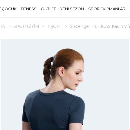
Z ÇOCUK
FITNESS
OUTLET
YENİ SEZON
SPOR EKİPMANLARI
IN
>
SPOR GİYİM
>
TİŞÖRT
>
Slazenger PERICAS Kadın V Ya