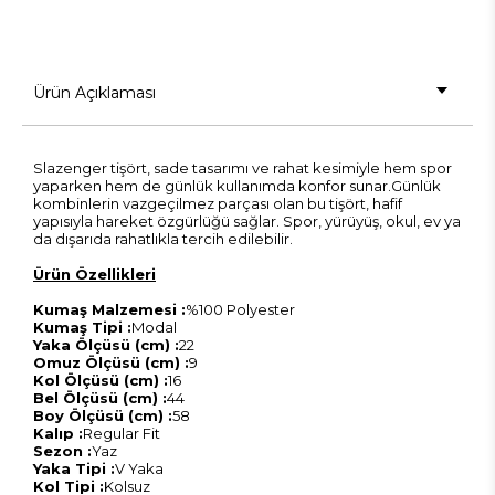
Ürün Açıklaması
Slazenger tişört, sade tasarımı ve rahat kesimiyle hem spor
yaparken hem de günlük kullanımda konfor sunar.Günlük
kombinlerin vazgeçilmez parçası olan bu tişört, hafif
yapısıyla hareket özgürlüğü sağlar. Spor, yürüyüş, okul, ev ya
da dışarıda rahatlıkla tercih edilebilir.
Ürün Özellikleri
Kumaş Malzemesi :
%100 Polyester
Kumaş Tipi :
Modal
Yaka Ölçüsü (cm) :
22
Omuz Ölçüsü (cm) :
9
Kol Ölçüsü (cm) :
16
Bel Ölçüsü (cm) :
44
Boy Ölçüsü (cm) :
58
Kalıp :
Regular Fit
Sezon :
Yaz
Yaka Tipi :
V Yaka
Kol Tipi :
Kolsuz