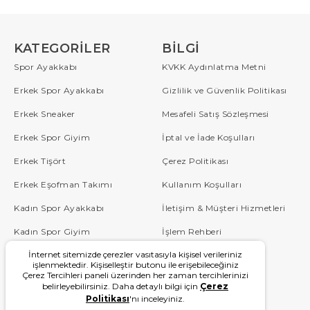
KATEGORILER
BILGI
Spor Ayakkabı
KVKK Aydınlatma Metni
Erkek Spor Ayakkabı
Gizlilik ve Güvenlik Politikası
Erkek Sneaker
Mesafeli Satış Sözleşmesi
Erkek Spor Giyim
İptal ve İade Koşulları
Erkek Tişört
Çerez Politikası
Erkek Eşofman Takımı
Kullanım Koşulları
Kadın Spor Ayakkabı
İletişim & Müşteri Hizmetleri
Kadın Spor Giyim
İşlem Rehberi
İnternet sitemizde çerezler vasıtasıyla kişisel verileriniz
Çocuk
Sipariş Takip
işlenmektedir. Kişiselleştir butonu ile erişebileceğiniz
Çerez Tercihleri paneli üzerinden her zaman tercihlerinizi
Blog
Sıkça Sorulan Sorular
belirleyebilirsiniz. Daha detaylı bilgi için
Çerez
Politikası
'nı inceleyiniz.
W Serisi
Kampanyalar