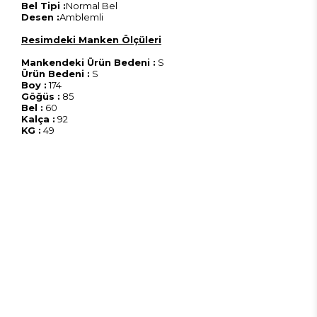
Bel Tipi :
Normal Bel
Desen :
Amblemli
Resimdeki Manken Ölçüleri
Mankendeki Ürün Bedeni :
S
Ürün Bedeni :
S
Boy :
174
Göğüs :
85
Bel :
60
Kalça :
92
KG :
49