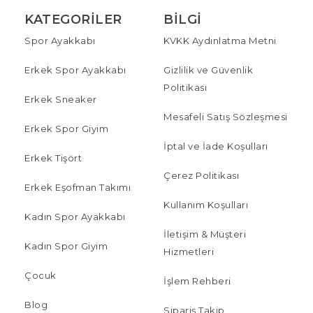
KATEGORILER
BILGI
Spor Ayakkabı
KVKK Aydınlatma Metni
Erkek Spor Ayakkabı
Gizlilik ve Güvenlik
Politikası
Erkek Sneaker
Mesafeli Satış Sözleşmesi
Erkek Spor Giyim
İptal ve İade Koşulları
Erkek Tişört
Çerez Politikası
Erkek Eşofman Takımı
Kullanım Koşulları
Kadın Spor Ayakkabı
İletişim & Müşteri
Kadın Spor Giyim
Hizmetleri
Çocuk
İşlem Rehberi
Blog
Sipariş Takip