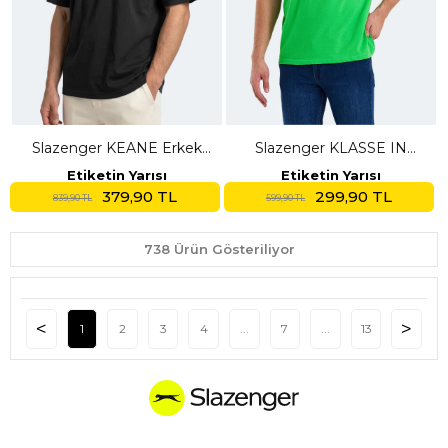
Slazenger KEANE Erkek
Slazenger KLASSE IN
Oversıze Siyah Tişört
Erkek Polo Yaka Nane
Etiketin Yarısı
Etiketin Yarısı
Tişört
379,90 TL
299,90 TL
839,90 TL
599,90 TL
738 Ürün Gösteriliyor
1
2
3
4
...
7
...
13