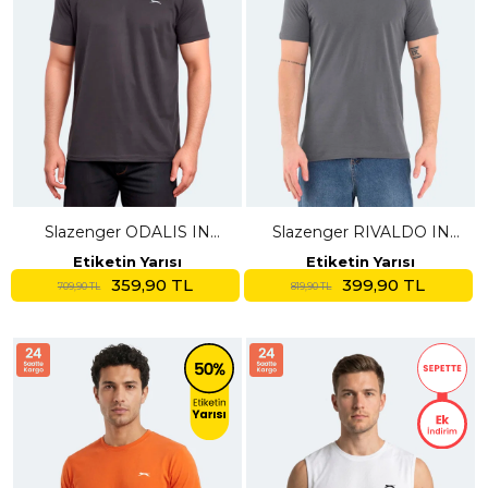
Slazenger ODALIS IN
Slazenger RIVALDO IN
Büyük Beden Erkek
Erkek V Yaka Koyu Gri
Etiketin Yarısı
Etiketin Yarısı
Antrasit Tişört
Tişört
359,90 TL
399,90 TL
709,90 TL
819,90 TL