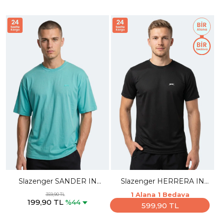
Slazenger SANDER IN
Slazenger HERRERA IN
Erkek Koyu Yeşil Tişört
Erkek Siyah Tişört
1 Alana 1 Bedava
359,90 TL
199,90 TL
%44
599,90 TL