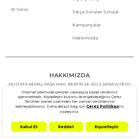
W Serisi
Sıkça Sorulan Sorular
Kampanyalar
Hakkımızda
HAKKIMIZDA
MUSTAFA KEMAL PAŞA MAH. BERFİN SK. NO:3 ARNAVUTKÖY
İSTANBUL
İnternet sitemizde çerezler vasıtasıyla kişisel verileriniz
işlenmektedir. Kişiselleştir butonu ile erişebileceğiniz Çerez
destek@slazenger.com.tr
Tercihleri paneli üzerinden her zaman tercihlerinizi
08504807616
belirleyebilirsiniz. Daha detaylı bilgi için
Çerez Politikası
'nı
inceleyiniz.
Kabul Et
Reddet
Kişiselleştir
Anasayfa
Kategoriler
Ara
Kampanya
Hesabım
Sepetim