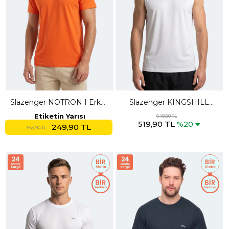
Slazenger NOTRON I Erkek
Slazenger KINGSHILL
Turuncu Tişört
Erkek Beyaz Tişört
Etiketin Yarısı
649,90 TL
519,90 TL
%20
249,90 TL
559,90 TL