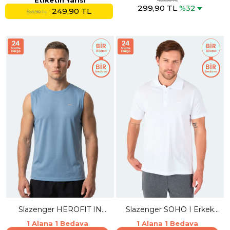
Etiketin Yarısı
299,90 TL
%32
249,90 TL
559,90 TL
Slazenger HEROFIT IN
Slazenger SOHO I Erkek
Erkek Kolsuz Mavi Atlet
Polo Yaka Beyaz Tişört
1 Alana 1 Bedava
1 Alana 1 Bedava