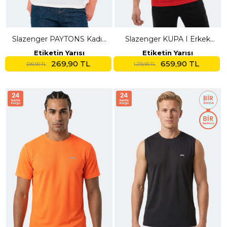
Slazenger PAYTONS Kadın
Slazenger KUPA I Erkek
Ekru Tişört
Kırmızı Tişört
Etiketin Yarısı
Etiketin Yarısı
269,90 TL
659,90 TL
599,90 TL
1.219,90 TL