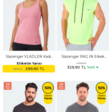
Slazenger VLADLEN Kadın
Slazenger RAG IN Erkek
Slim Fıt Kolsuz Gül Atlet
Kolsuz Neon Sarı Tişört
Etiketin Yarısı
549,90 TL
329,90 TL
%40
299,90 TL
559,90 TL