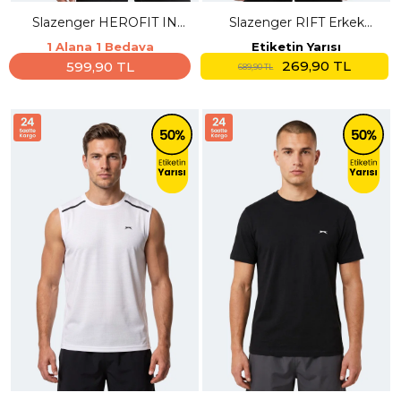
Slazenger HEROFIT IN
Slazenger RIFT Erkek
Erkek Kolsuz Beyaz Atlet
Beyaz Tişört
1 Alana 1 Bedava
Etiketin Yarısı
269,90 TL
599,90 TL
689,90 TL