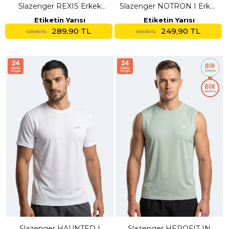
Slazenger REXIS Erkek
Slazenger NOTRON I Erkek
Kolsuz Beyaz Tişört
Siyah Tişört
Etiketin Yarısı
Etiketin Yarısı
289,90 TL
249,90 TL
539,90 TL
559,90 TL
Slazenger HAUNTED I
Slazenger HEROFIT IN