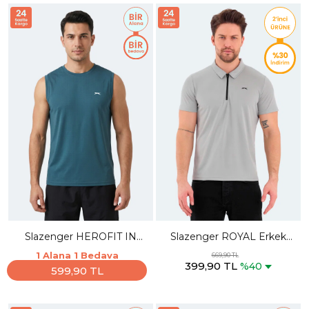
Slazenger HEROFIT IN
Slazenger ROYAL Erkek
Erkek Kolsuz Petrol Atlet
Polo Yaka Gri Tişört
1 Alana 1 Bedava
669,90 TL
399,90 TL
%40
599,90 TL