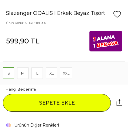
Slazenger ODALIS I Erkek Beyaz Tişört
Ürün Kodu:
ST13TE118-000
ALANA
1
599,90
TL
BEDAVA
1
S
M
L
XL
XXL
Hangi Bedenim?
SEPETE EKLE
Ürünün Diğer Renkleri