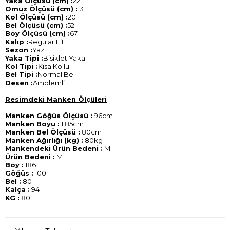
Yaka Ölçüsü (cm) :
22
Omuz Ölçüsü (cm) :
13
Kol Ölçüsü (cm) :
20
Bel Ölçüsü (cm) :
52
Boy Ölçüsü (cm) :
67
Kalıp :
Regular Fit
Sezon :
Yaz
Yaka Tipi :
Bisiklet Yaka
Kol Tipi :
Kısa Kollu
Bel Tipi :
Normal Bel
Desen :
Amblemli
Resimdeki Manken Ölçüleri
Manken Göğüs Ölçüsü :
96cm
Manken Boyu :
1.85cm
Manken Bel Ölçüsü :
80cm
Manken Ağırlığı (kg) :
80kg
Mankendeki Ürün Bedeni :
M
Ürün Bedeni :
M
Boy :
186
Göğüs :
100
Bel :
80
Kalça :
94
KG :
80