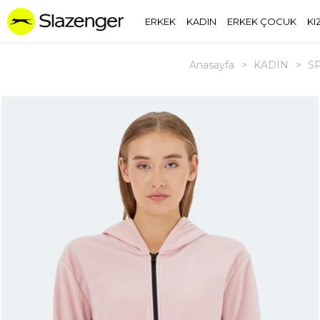
ERKEK
KADIN
ERKEK ÇOCUK
KI
Anasayfa
>
KADIN
>
S