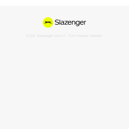
2026
- Slazenger.com.tr - Tüm Hakları Saklıdır.