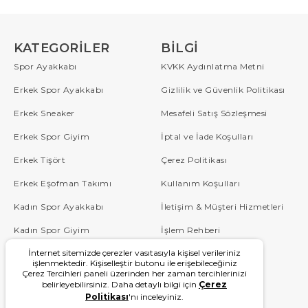
KATEGORILER
BILGI
Spor Ayakkabı
KVKK Aydınlatma Metni
Erkek Spor Ayakkabı
Gizlilik ve Güvenlik Politikası
Erkek Sneaker
Mesafeli Satış Sözleşmesi
Erkek Spor Giyim
İptal ve İade Koşulları
Erkek Tişört
Çerez Politikası
Erkek Eşofman Takımı
Kullanım Koşulları
Kadın Spor Ayakkabı
İletişim & Müşteri Hizmetleri
Kadın Spor Giyim
İşlem Rehberi
İnternet sitemizde çerezler vasıtasıyla kişisel verileriniz
Çocuk
Sipariş Takip
işlenmektedir. Kişiselleştir butonu ile erişebileceğiniz
Çerez Tercihleri paneli üzerinden her zaman tercihlerinizi
Blog
Sıkça Sorulan Sorular
belirleyebilirsiniz. Daha detaylı bilgi için
Çerez
Politikası
'nı inceleyiniz.
W Serisi
Kampanyalar