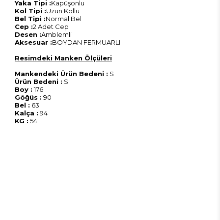
Yaka Tipi :
Kapüşonlu
Kol Tipi :
Uzun Kollu
Bel Tipi :
Normal Bel
Cep :
2 Adet Cep
Desen :
Amblemli
Aksesuar :
BOYDAN FERMUARLI
Resimdeki Manken Ölçüleri
Mankendeki Ürün Bedeni :
S
Ürün Bedeni :
S
Boy :
176
Göğüs :
90
Bel :
63
Kalça :
94
KG :
54