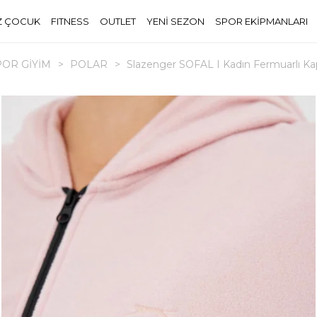
Z ÇOCUK
FITNESS
OUTLET
YENİ SEZON
SPOR EKİPMANLARI
POR GİYİM
>
POLAR
>
Slazenger SOFAL I Kadın Fermuarlı K