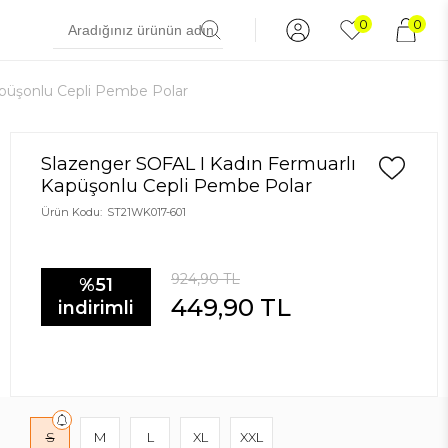
0
0
apüşonlu Cepli Pembe Polar
Slazenger SOFAL I Kadın Fermuarlı
Kapüşonlu Cepli Pembe Polar
Ürün Kodu:
ST21WK017-601
924,90
TL
%51
449,90
TL
indirimli
S
M
L
XL
XXL