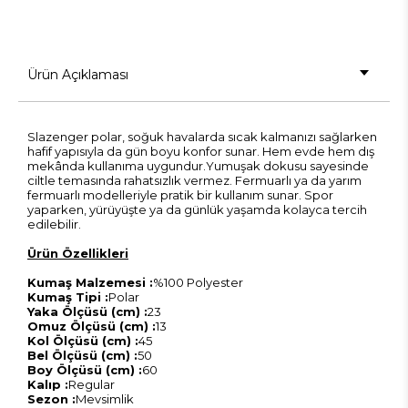
Ürün Açıklaması
Slazenger polar, soğuk havalarda sıcak kalmanızı sağlarken
hafif yapısıyla da gün boyu konfor sunar. Hem evde hem dış
mekânda kullanıma uygundur.Yumuşak dokusu sayesinde
ciltle temasında rahatsızlık vermez. Fermuarlı ya da yarım
fermuarlı modelleriyle pratik bir kullanım sunar. Spor
yaparken, yürüyüşte ya da günlük yaşamda kolayca tercih
edilebilir.
Ürün Özellikleri
Kumaş Malzemesi :
%100 Polyester
Kumaş Tipi :
Polar
Yaka Ölçüsü (cm) :
23
Omuz Ölçüsü (cm) :
13
Kol Ölçüsü (cm) :
45
Bel Ölçüsü (cm) :
50
Boy Ölçüsü (cm) :
60
Kalıp :
Regular
Sezon :
Mevsimlik