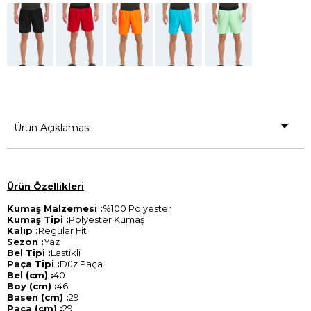
Ürün Açıklaması
Ürün Özellikleri
Kumaş Malzemesi :
%100 Polyester
Kumaş Tipi :
Polyester Kumaş
Kalıp :
Regular Fit
Sezon :
Yaz
Bel Tipi :
Lastikli
Paça Tipi :
Düz Paça
Bel (cm) :
40
Boy (cm) :
46
Basen (cm) :
29
Paça (cm) :
29