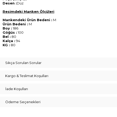
Desen :
Düz
Resimdeki Manken Ölçüleri
Mankendeki Ürün Bedeni :
M
Ürün Bedeni :
M
Boy :
186
Göğüs :
100
Bel :
80
Kalça :
94
KG :
80
Sıkça Sorulan Sorular
Kargo & Teslimat Koşulları
İade Koşulları
Ödeme Seçenekleri