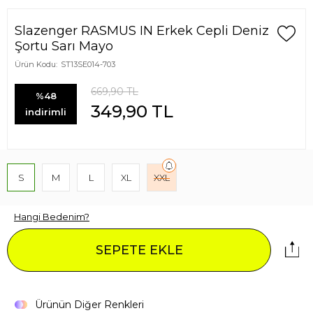
Slazenger RASMUS IN Erkek Cepli Deniz
Şortu Sarı Mayo
Ürün Kodu:
ST13SE014-703
669,90
TL
%48
349,90
TL
indirimli
S
M
L
XL
XXL
Hangi Bedenim?
SEPETE EKLE
Ürünün Diğer Renkleri