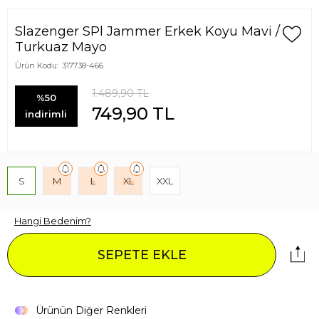
Slazenger SPl Jammer Erkek Koyu Mavi /
Turkuaz Mayo
Ürün Kodu:
317738-466
1.489,90
TL
%50
749,90
TL
indirimli
S
M
L
XL
XXL
Hangi Bedenim?
SEPETE EKLE
Ürünün Diğer Renkleri