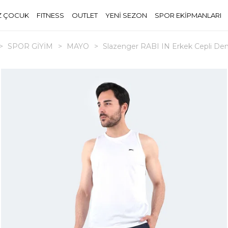
Z ÇOCUK
FITNESS
OUTLET
YENİ SEZON
SPOR EKİPMANLARI
>
SPOR GİYİM
>
MAYO
>
Slazenger RABI IN Erkek Cepli Den