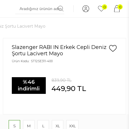
0
0
iz Şortu Lacivert Mayo
Slazenger RABI IN Erkek Cepli Deniz
Şortu Lacivert Mayo
Ürün Kodu:
ST12SE311-400
839,90
TL
%46
449,90
TL
indirimli
S
M
L
XL
XXL