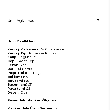
Ürün Açıklaması
Ürün Özellikleri
Kumaş Malzemesi :
%100 Polyester
Kumaş Tipi :
Polyester Kumaş
Kalıp :
Regular Fit
Cep :
2 Adet Cep
Sezon :
Yaz
Bel Tipi :
Lastikli
Paça Tipi :
Düz Paça
Bel (cm) :
45
Boy (cm) :
45
Basen (cm) :
31
Paça (cm) :
29
Desen :
Düz
Resimdeki Manken Ölçüleri
Mankendeki Ürün Bedeni :
M