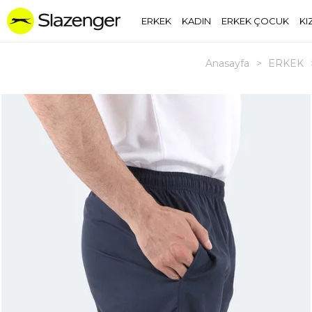
ERKEK
KADIN
ERKEK ÇOCUK
KI
Anasayfa
>
ERKEK