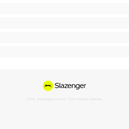
2026
- Slazenger.com.tr - Tüm Hakları Saklıdır.