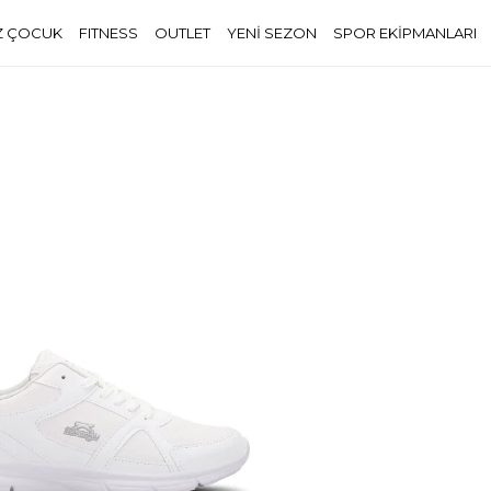
Z ÇOCUK
FITNESS
OUTLET
YENİ SEZON
SPOR EKİPMANLARI