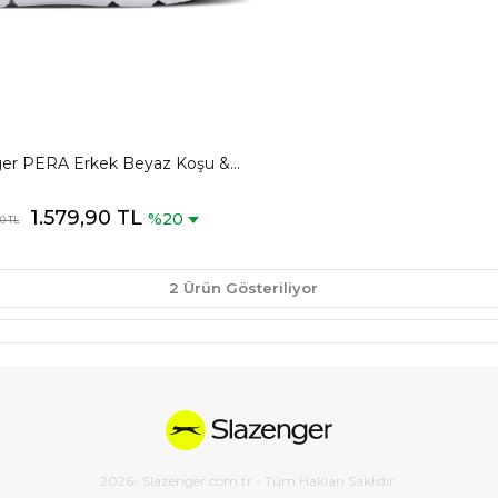
ger PERA Erkek Beyaz Koşu &
ürüyüş Spor Ayakkabısı
1.579,90 TL
%20
90 TL
2 Ürün Gösteriliyor
2026
- Slazenger.com.tr - Tüm Hakları Saklıdır.