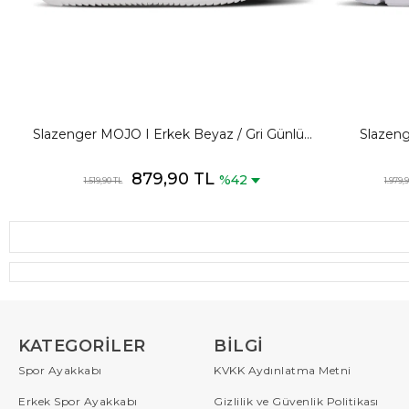
Slazenger MOJO I Erkek Beyaz / Gri Günlük
Slazen
Spor Ayakkabısı
Y
879,90 TL
%42
1.519,90 TL
1.979,
KATEGORILER
BILGI
Spor Ayakkabı
KVKK Aydınlatma Metni
Erkek Spor Ayakkabı
Gizlilik ve Güvenlik Politikası