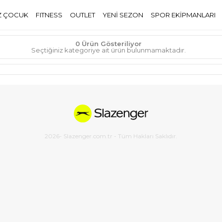
Z ÇOCUK
FITNESS
OUTLET
YENİ SEZON
SPOR EKİPMANLARI
0 Ürün Gösteriliyor
Seçtiğiniz kategoriye ait ürün bulunmamaktadır.
2026
- Slazenger.com.tr - Tüm Hakları Saklıdır.