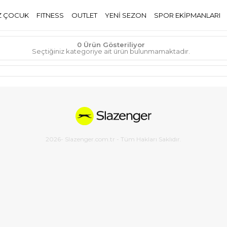
Z ÇOCUK
FITNESS
OUTLET
YENİ SEZON
SPOR EKİPMANLARI
0 Ürün Gösteriliyor
Seçtiğiniz kategoriye ait ürün bulunmamaktadır.
2026
- Slazenger.com.tr - Tüm Hakları Saklıdır.