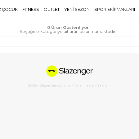
Z ÇOCUK
FITNESS
OUTLET
YENİ SEZON
SPOR EKİPMANLARI
0 Ürün Gösteriliyor
Seçtiğiniz kategoriye ait ürün bulunmamaktadır.
2026
- Slazenger.com.tr - Tüm Hakları Saklıdır.