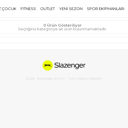
Z ÇOCUK
FITNESS
OUTLET
YENİ SEZON
SPOR EKİPMANLARI
0 Ürün Gösteriliyor
Seçtiğiniz kategoriye ait ürün bulunmamaktadır.
2026
- Slazenger.com.tr - Tüm Hakları Saklıdır.