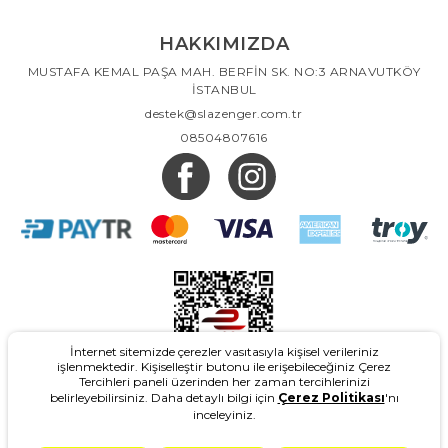
HAKKIMIZDA
MUSTAFA KEMAL PAŞA MAH. BERFİN SK. NO:3 ARNAVUTKÖY
İSTANBUL
destek@slazenger.com.tr
08504807616
İnternet sitemizde çerezler vasıtasıyla kişisel verileriniz
işlenmektedir. Kişiselleştir butonu ile erişebileceğiniz Çerez
Tercihleri paneli üzerinden her zaman tercihlerinizi
belirleyebilirsiniz. Daha detaylı bilgi için
Çerez Politikası
'nı
inceleyiniz.
2026
- Slazenger.com.tr - Tüm Hakları Saklıdır.