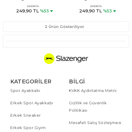
Siyah Kamuflaj Terlik
Hardal Terlik
529,90 TL
529,90 TL
249,90 TL
249,90 TL
%53
%53
2 Ürün Gösteriliyor
KATEGORILER
BILGI
Spor Ayakkabı
KVKK Aydınlatma Metni
Erkek Spor Ayakkabı
Gizlilik ve Güvenlik
Politikası
Erkek Sneaker
Mesafeli Satış Sözleşmesi
Erkek Spor Giyim