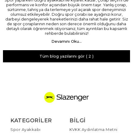
Spor yaparken doğru ayakkabı ile kıyafet kadar, çorap seçimi de
performans ve konfor açısından büyük önem taşır. Yanlış çorap,
sürtünme, tahriş ya da terlemeye yol açarak spor deneyiminizi
olumsuz etkileyebilir. Doğru spor çorabı ise ayağınızı korur,
darbeyi dengeleyerek hareketlerinizi daha rahat hale getirir. Siz
de spor çoraplarının neden son derece önemli olduğunu daha
detaylı olarak öğrenmek istiyorsanız, tüm ayrıntıları bu kapsamlı
rehberde bulabilirsiniz!
Devamını Oku...
Tüm blog yazılarını gör
( 2 )
KATEGORILER
BILGI
Spor Ayakkabı
KVKK Aydınlatma Metni