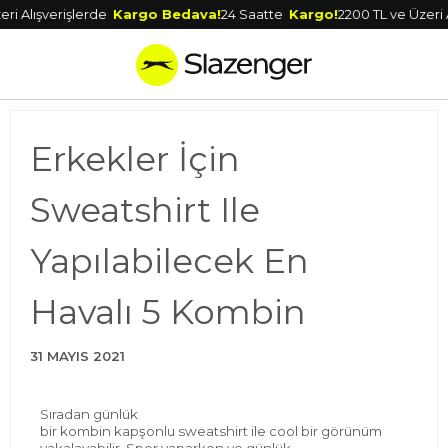
Alışverişlerde
Kargo Bedava!
24 Saatte
Kargo!
2200 TL ve Üzeri Alış
Erkekler İçin
Sweatshirt Ile
Yapılabilecek En
Havalı 5 Kombin
31 MAYIS 2021
Sıradan
günlük
bir
kombin
kapşonlu
sweatshirt
ile
cool
bir görünüm
yakalayabilir. Spor yaparken ve günlük