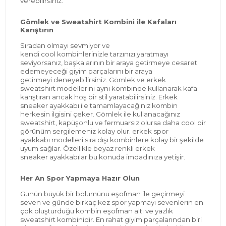
verebilirsiniz.
Gömlek v
e Sweatshirt Kombini i
le Kafaları
Karıştırın
Sıradan olmayı sevmiyor ve
kendi
cool
kombinler
inizle
tarzınızı yaratmayı
seviyorsanız, başkalarının bir araya getirmeye cesaret
edemeyeceği giyim parçalarını bir araya
getirmeyi
deney
ebilirsiniz. Gömlek ve
erkek
sweatshirt
mod
ellerini aynı kombinde kullanarak kafa
karıştıran ancak hoş bir stil yaratabilirsiniz.
Erkek
sneaker ayakkabı
ile tamam
layacağınız kombin
herkesin ilgisini çeker. Gömlek ile kullanacağınız
sweatshirt, kapüşonlu ve fermuarsız olursa daha
cool
bir
görünüm ser
gilemeniz kolay olur.
erkek
spor
ayakkabı
modelleri sıra
dışı
kombinlere
kolay bir şekilde
uyum sağlar. Özellikle beyaz renkli
erkek
sneaker
ayakkabılar bu konuda imdadınıza yetişir.
Her An Spor Yapmaya Hazır Olun
Günün büyük bir bölümünü eşofman ile g
eçirmeyi
seven ve günde birkaç kez spor yapmayı sevenlerin en
çok oluşturduğu kombin eşofman altı ve
yazlık
sweatshirt
kombinidir
. En
rahat giyim
parçalarından biri