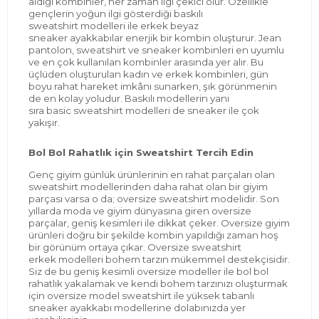
aldığı kombinler, her zaman ilgi çekici olur. Özellikle
gençlerin yoğun ilgi gösterdiği
baskılı
sweatshirt
modelleri ile
erkek beyaz
sneaker
ayakkabılar enerjik
bir kombin oluşturur. Jean
pantolon, sweatshirt ve sneaker
kombinleri
en uyumlu
ve en çok kullanılan kombinler arasında yer alır. Bu
üçlüden oluşturulan kadın ve erkek
kombinleri
, gün
boyu rahat hareket imkânı
sunarken, şık görünmenin
de en kolay yoludur.
Baskılı modellerin yanı
sıra
basic
sweatshirt
modelleri de sneaker ile çok
yakışır.
Bol Bol Rahatlık için Sweatshirt Tercih Edin
Genç giyim günlük
ürünlerinin en rahat parçaları olan
sweatshirt modellerinden daha rahat olan bir giyim
parçası varsa o da;
oversize sweatshirt
modelidir
. Son
yıllarda moda ve giyim dünyasına giren oversize
parçalar, geniş kesimleri ile dikkat çeker. Oversize giyim
ürünleri doğru bir şekilde kombin yapıldığı zaman hoş
bir görünüm ortaya çıkar.
Oversize sweatshirt
erkek
modelleri bohem tarzın mükemmel deste
kçisidir.
Siz de bu geniş kesimli oversize modeller ile bol bol
rahatlık yakalamak ve kendi bohem tarzınızı oluşturmak
için oversize model sweatshirt ile
yüksek tabanlı
sneaker
ayakkabı modellerine dolabınızda yer