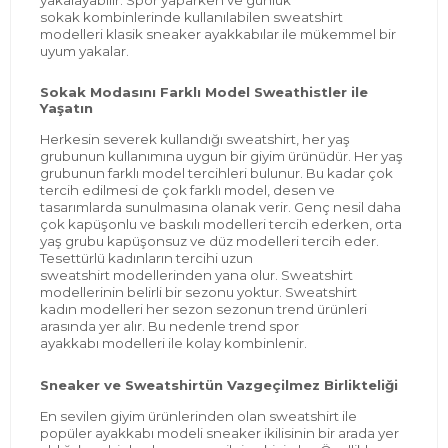
sokak
kombinlerinde
kullanılabilen sweatshirt
modelleri
klasik sneaker
ayakkabılar ile mükemmel bir
uyum yakalar.
Sokak Modasını Farklı Model
Sweathistler
ile
Yaşatın
Herkesin
severek kullandığı sweatshirt, her yaş
grubunun kullanım
ına uygun bir giyim ürünüdür. Her yaş
grubunun farklı model tercihleri bulunur.
Bu kadar çok
tercih edilmesi de çok farklı model, desen ve
tasarımlarda sunulmasına olanak verir.
Genç nesil daha
çok kapüşonlu ve baskılı modelleri tercih ederken, orta
yaş grubu kapüşonsuz ve düz modelleri tercih eder.
Tesettürlü kadınların tercihi
uzun
sweatshirt
modelle
rinden yana olur. Sweatshirt
modellerinin belirli bir sezonu yoktur.
Sweatshirt
kadın
modelleri
her sezon sezonun
trend
ürünleri
arasında yer alır. Bu nedenle
trend
spor
ayakkabı
modelleri ile kolay
kombinlenir
.
Sneaker v
e
Sweatshirtün
Vazgeçilmez Birlikteliği
En sevilen g
iyim ürünlerinden olan sweatshirt ile
popüler ayakkabı modeli sneaker ikilisinin bir arada yer