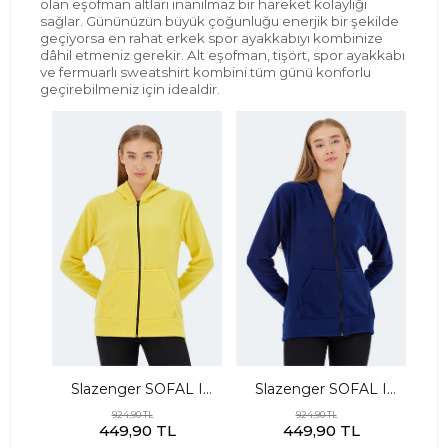
olan eşofman altları inanılmaz bir hareket kolaylığı
sağlar. Gününüzün büyük çoğunluğu ener
jik bir şekilde
geçiyorsa
en rahat erkek spor ayakkabı
yı kombinize
dâhil
etmeniz gerekir. Alt eşofman, tişört, spor ayakkabı
ve fermuarlı sweatshirt kombini tüm günü konforlu
g
eçirebilmeniz için idealdir.
Slazenger SOFAL I
Slazenger SOFAL I
Kadın Fermuarlı
Kadın Fermuarlı
924,90 TL
924,90 TL
449,90 TL
449,90 TL
Kapüşonlu Cepli Sarı
Kapüşonlu Cepli