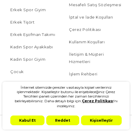
Mesafeli Satış Sözleşmesi
Erkek Spor Giyim
İptal ve İade Koşulları
Erkek Tişört
Çerez Politikası
Erkek Eşofman Takımı
Kullanım Koşulları
Kadın Spor Ayakkabı
İletişim & Müşteri
Kadın Spor Giyim
Hizmetleri
Çocuk
İşlem Rehberi
Blog
Sipariş Takip
İnternet sitemizde çerezler vasıtasıyla kişisel verileriniz
işlenmektedir. Kişiselleştir butonu ile erişebileceğiniz Çerez
W Serisi
Tercihleri paneli üzerinden her zaman tercihlerinizi
Sıkça Sorulan Sorular
belirleyebilirsiniz. Daha detaylı bilgi için
Çerez Politikası
'nı
inceleyiniz.
Kampanyalar
Kabul Et
Reddet
Kişiselleştir
Hakkımızda
Anasayfa
Kategoriler
Ara
Kampanya
Hesabım
Sepetim