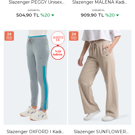
Slazenger PEGGY Unisex
Slazenger MALENA Kadın
Siyah Eşofman Altı
Bol Paça Gri Eşofman Altı
629,90 TL
1.139,90 TL
504,90 TL
909,90 TL
%20
%20
Slazenger OXFORD I Kadın
Slazenger SUNFLOWER