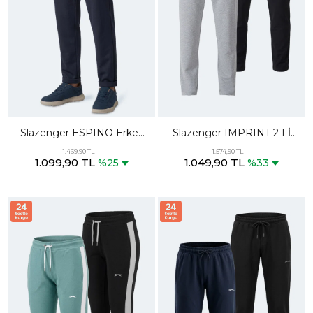
Slazenger ESPINO Erkek
Slazenger IMPRINT 2 Lİ
Cepli Lacivert Eşofman Altı
SET Erkek Siyah - Gri
1.469,90 TL
1.574,90 TL
1.099,90 TL
1.049,90 TL
Eşofman Altı
%25
%33