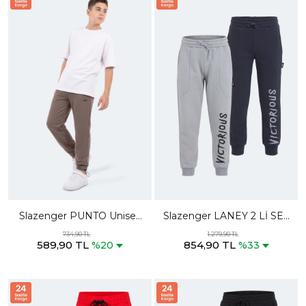
Slazenger PUNTO Unisex
Slazenger LANEY 2 Lİ SET
Çocuk Kahve Eşofman Altı
Erkek Çocuk Cepli Lacivert
734,90 TL
1.279,90 TL
589,90 TL
854,90 TL
- Taş Gri Eşofman Altı
%20
%33