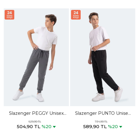
Slazenger PEGGY Unisex
Slazenger PUNTO Unisex
Koyu Gri Eşofman Altı
Çocuk Siyah Eşofman Altı
629,90 TL
734,90 TL
504,90 TL
589,90 TL
%20
%20