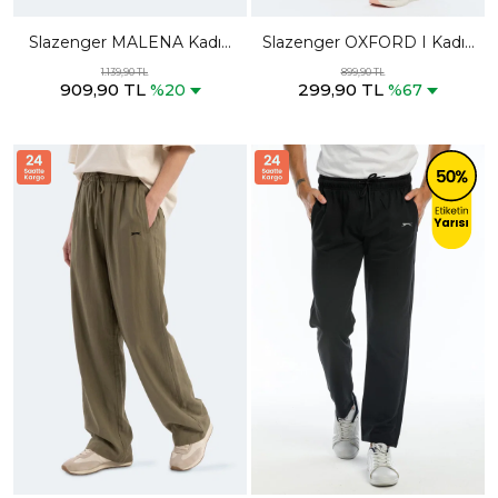
Slazenger MALENA Kadın
Slazenger OXFORD I Kadın
Bol Paça Siyah Eşofman
Cepli slim fit Ekru Eşofman
1.139,90 TL
899,90 TL
909,90 TL
299,90 TL
Altı
Altı
%20
%67