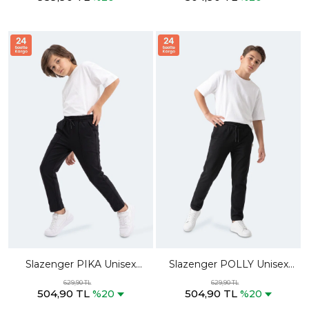
Slazenger PIKA Unisex
Slazenger POLLY Unisex
Çocuk Siyah Eşofman Altı
Çocuk Siyah Eşofman Altı
629,90 TL
629,90 TL
504,90 TL
504,90 TL
%20
%20