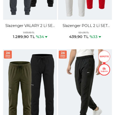
Slazenger VALARY 2 Lİ SET
Slazenger POLL 2 Lİ SET
Erkek Cepli Slim Fit Siyah -
Kadın Cepli Slim Fit Bej -
1.939,90 TL
654,90 TL
1.289,90 TL
439,90 TL
Koyu Gri Eşofman Altı
Kırmızı Eşofman Altı
%34
%33