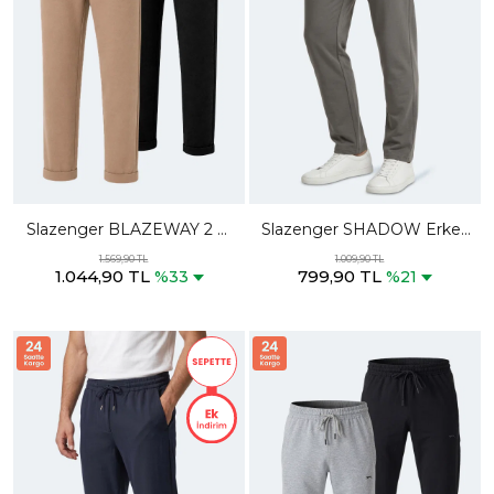
Slazenger BLAZEWAY 2 Lİ
Slazenger SHADOW Erkek
SET Erkek Cepli Slim Fit
Koyu Gri Eşofman Altı
1.569,90 TL
1.009,90 TL
1.044,90 TL
799,90 TL
Siyah -Taş Gri Eşofman Altı
%33
%21