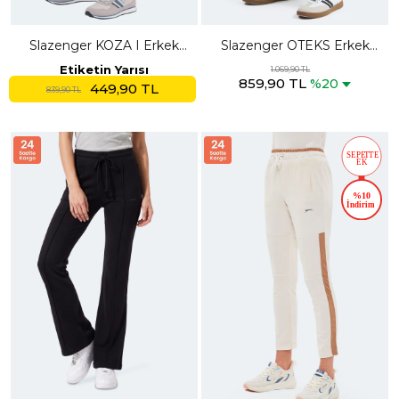
Slazenger KOZA I Erkek
Slazenger OTEKS Erkek
Cepli Antrasit Eşofman Altı
Cepli Siyah Eşofman Altı
Etiketin Yarısı
1.069,90 TL
859,90 TL
%20
449,90 TL
839,90 TL