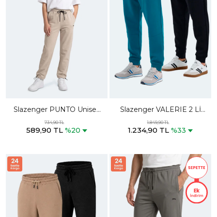
Slazenger PUNTO Unisex
Slazenger VALERIE 2 Lİ
Çocuk Bej Eşofman Altı
SET Erkek Cepli Siyah -
734,90 TL
1.849,90 TL
589,90 TL
1.234,90 TL
Petrol Eşofman Altı
%20
%33