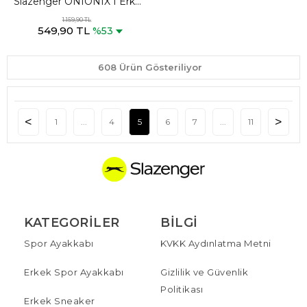
Slazenger ONIONIX I Erkek
Cepli Koyu Gri Kamuflaj
1.159,90 TL
549,90 TL
Eşofman Altı
%53
608 Ürün Gösteriliyor
1
...
4
5
6
7
...
11
KATEGORILER
BILGI
Spor Ayakkabı
KVKK Aydınlatma Metni
Erkek Spor Ayakkabı
Gizlilik ve Güvenlik
Politikası
Erkek Sneaker