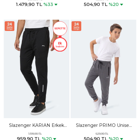
1.479,90 TL
504,90 TL
Altı
%33
%20
Slazenger KARIAN Erkek
Slazenger PRIMO Unisex
Siyah Eşofman Altı
Çocuk Koyu Gri Eşofman
1.199,90 TL
629,90 TL
959,90 TL
504,90 TL
Altı
%20
%20