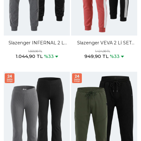
Slazenger INFERNAL 2 Lİ
Slazenger VEVA 2 Lİ SET
SET Erkek Siyah - Koyu Gri
Kadın Cepli Siyah - Gül
1.569,90 TL
1.424,90 TL
1.044,90 TL
949,90 TL
Eşofman Altı
Eşofman Altı
%33
%33