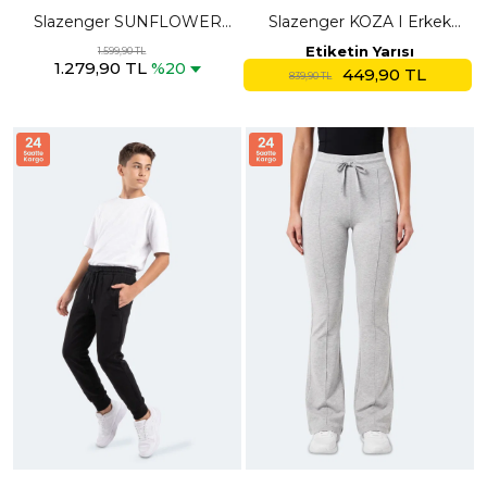
Slazenger SUNFLOWER
Slazenger KOZA I Erkek
Kadın Su Yeşili Eşofman Altı
Cepli Siyah Eşofman Altı
Etiketin Yarısı
1.599,90 TL
1.279,90 TL
%20
449,90 TL
839,90 TL