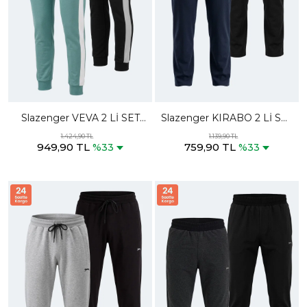
Slazenger VEVA 2 Lİ SET
Slazenger KIRABO 2 Lİ SET
Kadın Cepli Yeşil - Siyah
Erkek Fermuar Cepli Siyah -
1.424,90 TL
1.139,90 TL
949,90 TL
759,90 TL
Eşofman Altı
Lacivert Eşofman Altı
%33
%33