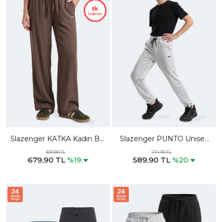
Slazenger KATKA Kadın Bol
Slazenger PUNTO Unisex
Paça Kahve Eşofman Altı
Çocuk Gri Eşofman Altı
839,90 TL
734,90 TL
679,90 TL
589,90 TL
%19
%20