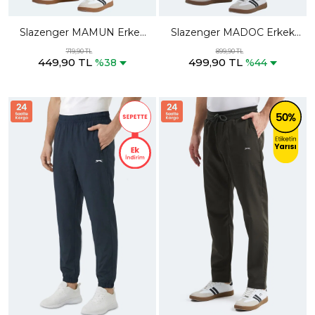
Slazenger MAMUN Erkek
Slazenger MADOC Erkek
Koyu Gri Eşofman Altı
Koyu Gri Eşofman Altı
719,90 TL
899,90 TL
449,90 TL
499,90 TL
%38
%44