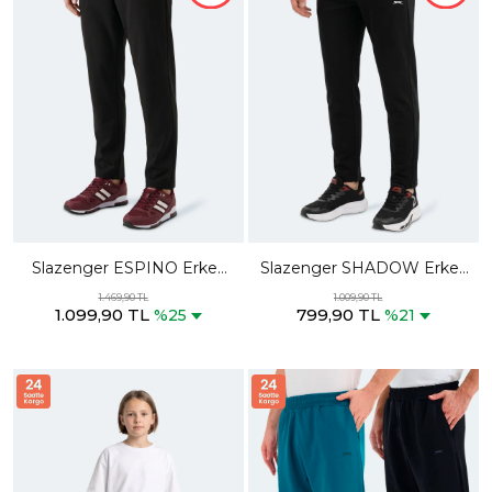
Slazenger ESPINO Erkek
Slazenger SHADOW Erkek
Cepli Siyah Eşofman Altı
Siyah Eşofman Altı
1.469,90 TL
1.009,90 TL
1.099,90 TL
799,90 TL
%25
%21