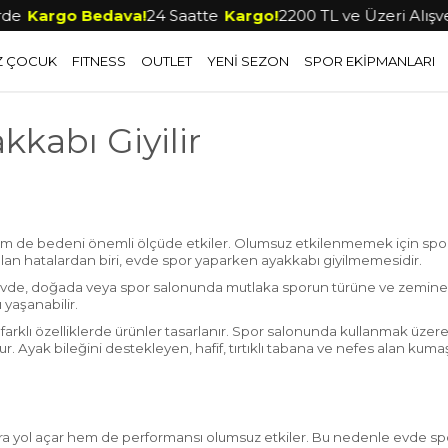
e
Kargo Bedava!
24 Saatte
Kargo!
2200 TL ve Üzeri Alışver
Z ÇOCUK
FITNESS
OUTLET
YENİ SEZON
SPOR EKİPMANLARI
kabı Giyilir
em de bedeni önemli ölçüde etkiler. Olumsuz etkilenmemek için spo
lan hatalardan biri,
evde spor yaparken ayakkabı
giy
ilmemesidir
.
 evde, doğada veya
spor salonunda mutlaka sporun türüne ve zemine 
ı yaşanabilir.
far
klı özelliklerde ürünler tasarlanır. Spor salonunda kullanmak üzer
 Ayak bileğini destekleyen, hafif, tırtıklı tabana ve nefes alan
kumaş
a yol açar hem de performansı olumsuz etkiler. Bu
nedenle evde spor