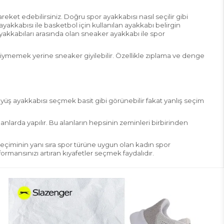
areket edebilirsiniz.
Doğru spor ayakkabısı nasıl seçilir
gibi
ayak
kabısı
ile basketbol için kullanılan ayakkabı belirgin
 ayakkabıları arasında olan
sneaker
ayakkabı ile spor
ı giymemek yerine
sneaker
giyilebilir. Özellikle zıplama ve denge
üyüş ayakkabısı seçmek basit gibi görünebilir fakat yanlış seçim
lanlarda yapılır. Bu alanların hepsinin zeminleri birbirinden
seçiminin yanı sıra spor türüne uygun olan
kadın spor
ormansınızı artıran
kıyafetler seçmek faydalıdır.