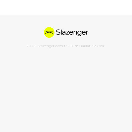
2026
- Slazenger.com.tr - Tüm Hakları Saklıdır.