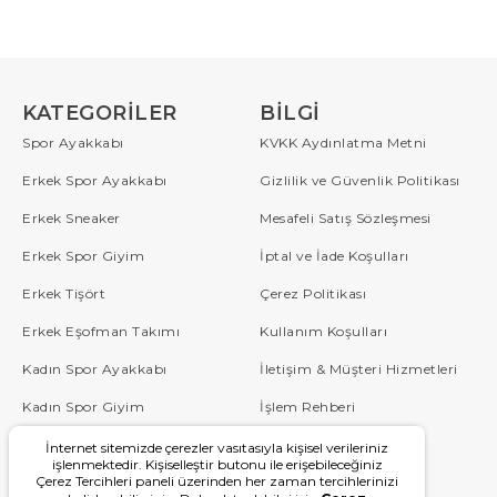
KATEGORILER
BILGI
Spor Ayakkabı
KVKK Aydınlatma Metni
Erkek Spor Ayakkabı
Gizlilik ve Güvenlik Politikası
Erkek Sneaker
Mesafeli Satış Sözleşmesi
Erkek Spor Giyim
İptal ve İade Koşulları
Erkek Tişört
Çerez Politikası
Erkek Eşofman Takımı
Kullanım Koşulları
Kadın Spor Ayakkabı
İletişim & Müşteri Hizmetleri
Kadın Spor Giyim
İşlem Rehberi
Çocuk
Sipariş Takip
İnternet sitemizde çerezler vasıtasıyla kişisel verileriniz
işlenmektedir. Kişiselleştir butonu ile erişebileceğiniz
Çerez Tercihleri paneli üzerinden her zaman tercihlerinizi
Blog
Sıkça Sorulan Sorular