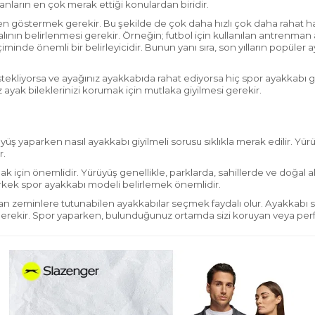
nların en çok merak ettiği konulardan biridir.
en göst
ermek gerekir. Bu
şekilde de çok
daha hızlı
çok daha
rahat h
lının belirlenmesi gerekir. Örneğin; futbol için kullanılan
antrenman 
eçiminde önemli bir belirleyicidir. Bunun yanı sıra, son yılların popüler
stekliyorsa ve ayağınız ayakkabıda rahat ediyorsa hiç spor ayakkab
 ayak bileklerinizi korumak için mutlaka giyilmesi gerekir.
üyüş yaparken nasıl ayakkabı
giyilmeli
sorusu
sıklıkla merak edilir
. Yür
r.
ak için önemlidir. Yürüyüş
genellikle, parklarda, sahillerde ve doğal a
rkek spor ayakkabı
modeli belirlemek önemlidir.
ygan zeminlere tutunabilen ayakkabılar seçmek faydalı olur. Ayakkabı 
gerekir. Spor yaparken, bulunduğunuz
ortamda sizi koruyan veya perf