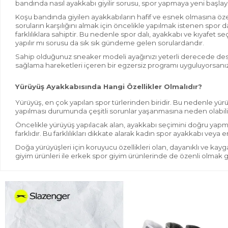
bandında nasıl ayakkabı giyilir
sorusu, spor yapmaya yeni başlaya
Koşu bandında giyilen ayakkabıların hafif ve esnek olmasına öz
soruların karşılığını almak için öncelikle yapılmak istenen spor da
farklılıklara sahiptir. Bu nedenle spor dalı, ayakkabı ve kıyafet s
yapılır
mı
sorusu da sık sık gündeme gelen sorulardandır.
Sahip olduğunuz
sneaker
modeli ayağınızı yeterli derecede de
sağlama hare
ketleri içeren bir egzersiz programı uyguluyorsanız
Yürüyüş Ayakkabısında Hangi Özellikler Olmalıdır?
Yürüyüş, en çok yapılan spor türlerinden biridir. Bu nedenle
yür
yapılması durumunda çeşitli sorunlar yaşanmasına neden olabili
Öncelikle yürüyüş yapılacak alan, ayakkabı seçimini doğru yapm
farklıdır.
Bu farklılıkları
dikkate alarak
kadın spor ayakkabı
veya
e
Doğa yürüyüşleri için koruyucu
özellikleri olan, dayanıklı ve ka
giyim
ürünleri ile
erkek spor giyim
ürünlerinde de özenli olmak 