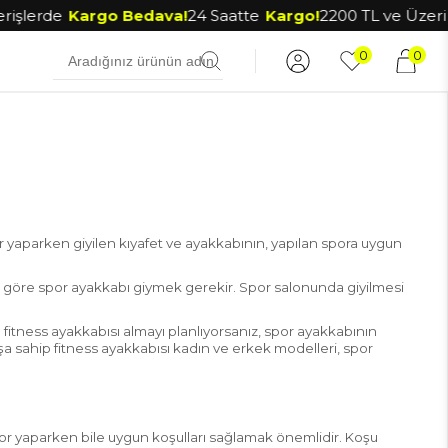
işlerde
Kargo Bedava!
24 Saatte
Kargo!
2200 TL ve Üzeri Al
0
0
r yaparken gi
yilen kıyafet ve ayakkabının, yapılan spora uygun
göre spor ayakkabı giymek gerekir.
Spor salonunda giyilmesi
e
fitness
ayakkabısı
almayı planlıyorsanız, spor ayakkabının
a sahip
fitness
ayakkabısı kadın
ve erkek modelleri, spor
 yaparken bile uygun koşulları sağlamak önemlidir.
Koşu