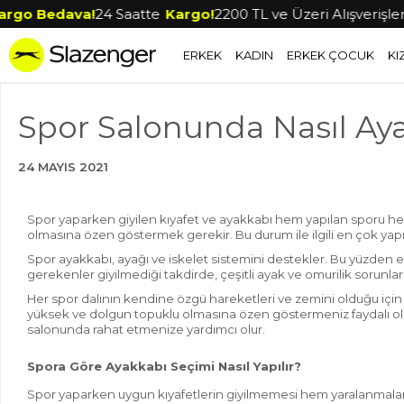
go Bedava!
24 Saatte
Kargo!
2200 TL ve Üzeri Alışverişlerd
ERKEK
KADIN
ERKEK ÇOCUK
KI
Spor Salonunda Nasıl Ayak
24 MAYIS 2021
Spor yaparken giyilen kıyafet ve ayakkabı hem yapılan sporu h
olmasına özen göstermek gerekir. Bu durum ile ilgili en çok yapı
Spor ayakkabı, ayağı ve iskelet sistemini destekler. Bu yüzden
gerekenler
giyilmediği takdirde, çeşitli ayak ve omurilik sorunlar
Her spor dalının kendine özgü hareketleri ve zemini olduğu için 
yüksek ve dolgun topuklu olmasına özen göstermeniz faydalı olur.
salonunda rahat etmenize yardımcı olur.
Spora Göre Ayakkabı Seçimi Nasıl Yapılır?
Spor yaparken uygun kıyafetlerin giyilmemesi hem yaralanmalar