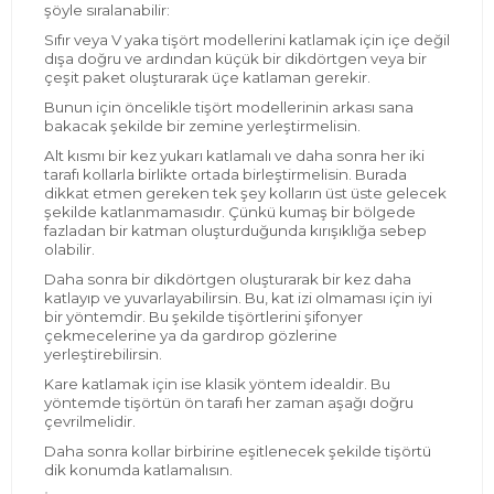
şöyle sıralanabilir:
Sıfır veya V yaka tişört modellerini katlamak için içe değil
dışa doğru ve ardından küçük bir dikdörtgen veya bir
çeşit paket oluşturarak üçe katlaman gerekir.
Bunun için öncelikle tişört modellerinin arkası sana
bakacak şekilde bir zemine yerleştirmelisin.
Alt kısmı bir kez yukarı katlamalı ve daha sonra her iki
tarafı kollarla birlikte ortada birleştirmelisin. Burada
dikkat etmen gereken tek şey kolların üst üste gelecek
şekilde katlanmamasıdır. Çünkü kumaş bir bölgede
fazladan bir katman oluşturduğunda kırışıklığa sebep
olabilir.
Daha sonra bir dikdörtgen oluşturarak bir kez daha
katlayıp ve yuvarlayabilirsin. Bu, kat izi olmaması için iyi
bir yöntemdir. Bu şekilde tişörtlerini şifonyer
çekmecelerine ya da gardırop gözlerine
yerleştirebilirsin.
Kare katlamak için ise klasik yöntem idealdir. Bu
yöntemde tişörtün ön tarafı her zaman aşağı doğru
çevrilmelidir.
Daha sonra kollar birbirine eşitlenecek şekilde tişörtü
dik konumda katlamalısın.