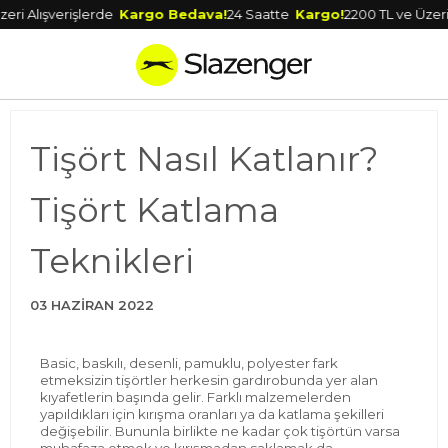
Alışverişlerde
Kargo Bedava!
24 Saatte
Kargo!
2200 TL ve Üzeri Alış
Tişört Nasıl Katlanır?
Tişört Katlama
Teknikleri
03 HAZIRAN 2022
Basic, baskılı, desenli, pamuklu, polyester fark
etmeksizin tişörtler herkesin gardırobunda yer alan
kıyafetlerin başında gelir. Farklı malzemelerden
yapıldıkları için kırışma oranları ya da katlama şekilleri
değişebilir. Bununla birlikte ne kadar çok tişörtün varsa
muhafaza etmek ve kırışmadan saklamak da