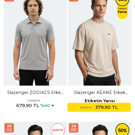
Slazenger ZODIACS Erkek
Slazenger KEANE Erkek
Polo Yaka Gri Tişört
Oversıze Bej Tişört
Etiketin Yarısı
1.129,90 TL
679,90 TL
%40
379,90 TL
839,90 TL