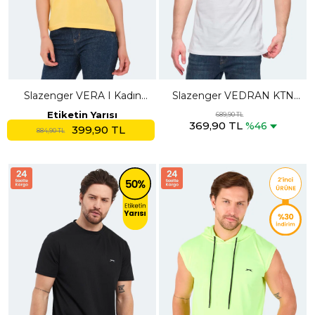
Slazenger VERA I Kadın
Slazenger VEDRAN KTN
Polo Yaka Sarı Tişört
Erkek Beyaz Tişört
Etiketin Yarısı
689,90 TL
369,90 TL
%46
399,90 TL
884,90 TL