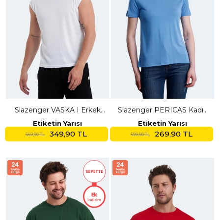
Slazenger VASKA I Erkek
Slazenger PERICAS Kadın
Kolsuz Beyaz Tişört
V Yaka Mavi Tişört
Etiketin Yarısı
Etiketin Yarısı
349,90 TL
269,90 TL
669,90 TL
599,90 TL