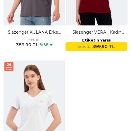
Slazenger KULANA Erkek
Slazenger VERA I Kadın
Oversıze Koyu Gri Tişört
Polo Yaka Bordo Tişört
Etiketin Yarısı
629,90 TL
389,90 TL
%38
399,90 TL
884,90 TL