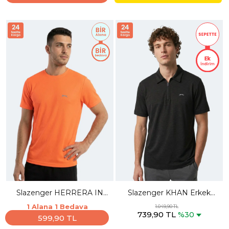
Slazenger HERRERA IN
Slazenger KHAN Erkek
Erkek Neon Turuncu Tişört
Polo Yaka Siyah Tişört
1 Alana 1 Bedava
1.049,90 TL
739,90 TL
%30
599,90 TL