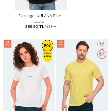
Slazenger KULANA Erkek
Oversıze Siyah Tişört
629,90 TL
389,90 TL
%38