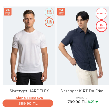
Slazenger HARDFLEX
Slazenger KIRTIDA Erkek
Erkek Beyaz Tişört
Indigo Gömlek
1 Alana 1 Bedava
1.009,90 TL
799,90 TL
%21
599,90 TL