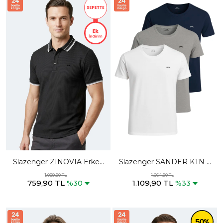
Slazenger ZINOVIA Erkek
Slazenger SANDER KTN 3
Polo Yaka Siyah Tişört
lü Set Erkek Beyaz - Gri -
1.089,90 TL
1.664,90 TL
759,90 TL
1.109,90 TL
Lacivert Tişört
%30
%33