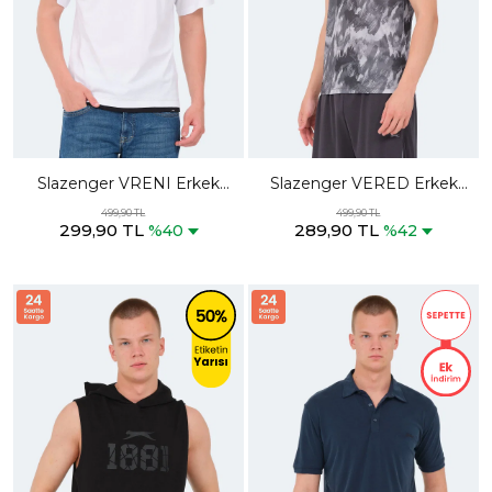
Slazenger VRENI Erkek
Slazenger VERED Erkek
Beyaz Tişört
Siyah Tişört
499,90 TL
499,90 TL
299,90 TL
289,90 TL
%40
%42