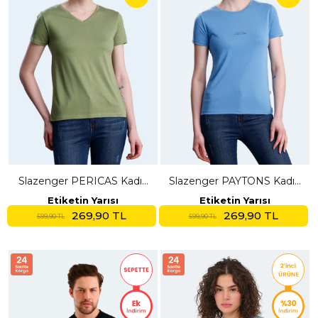
Slazenger PERICAS Kadın
Slazenger PAYTONS Kadın
V Yaka Açık Yeşil Tişört
Mavi Tişört
Etiketin Yarısı
Etiketin Yarısı
269,90 TL
269,90 TL
599,90 TL
599,90 TL