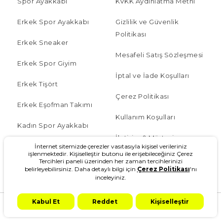
Spor Ayakkabı
KVKK Aydınlatma Metni
Erkek Spor Ayakkabı
Gizlilik ve Güvenlik
Politikası
Erkek Sneaker
Mesafeli Satış Sözleşmesi
Erkek Spor Giyim
İptal ve İade Koşulları
Erkek Tişört
Çerez Politikası
Erkek Eşofman Takımı
Kullanım Koşulları
Kadın Spor Ayakkabı
İletişim & Müşteri
Kadın Spor Giyim
İnternet sitemizde çerezler vasıtasıyla kişisel verileriniz
Hizmetleri
işlenmektedir. Kişiselleştir butonu ile erişebileceğiniz Çerez
Tercihleri paneli üzerinden her zaman tercihlerinizi
Çocuk
belirleyebilirsiniz. Daha detaylı bilgi için
Çerez Politikası
'nı
İşlem Rehberi
inceleyiniz.
Blog
Sipariş Takip
Kabul Et
Reddet
Kişiselleştir
W Serisi
Sıkça Sorulan Sorular
Anasayfa
Kategoriler
Ara
Kampanya
Hesabım
Sepetim