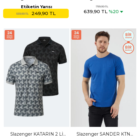
Yeşil Tişört
Polo Yaka Siyah Tişört
Etiketin Yarısı
799,90 TL
639,90 TL
%20
249,90 TL
559,90 TL
Slazenger KATARIN 2 Lİ
Slazenger SANDER KTN