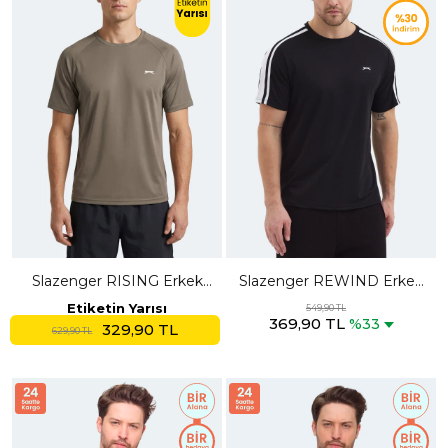
Slazenger RISING Erkek
Slazenger REWIND Erkek
Kahve Tişört
Siyah Tişört
Etiketin Yarısı
549,90 TL
369,90 TL
%33
329,90 TL
629,90 TL