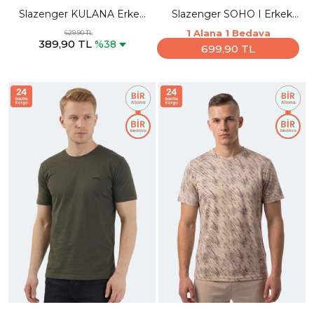
Slazenger KULANA Erkek
Slazenger SOHO I Erkek
Oversıze Lacivert Tişört
Polo Yaka Somon Tişört
1 Alana 1 Bedava
629,90 TL
389,90 TL
%38
699,90 TL