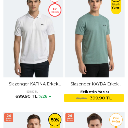
Slazenger KATINA Erkek
Slazenger KAYDA Erkek
Polo Yaka Beyaz Tişört
Yeşil Tişört
Etiketin Yarısı
939,90 TL
699,90 TL
%26
399,90 TL
799,90 TL