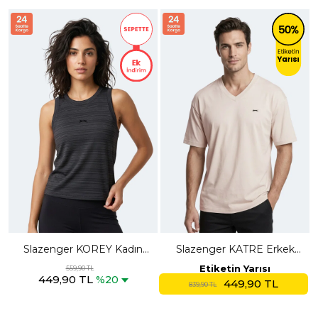
Slazenger KOREY Kadın
Slazenger KATRE Erkek
Kolsuz Siyah Tişört
Oversıze Bej Tişört
Etiketin Yarısı
559,90 TL
449,90 TL
%20
449,90 TL
839,90 TL