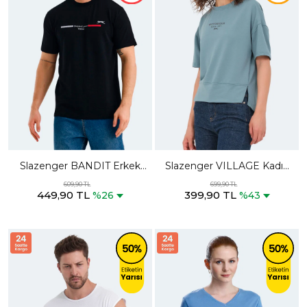
Slazenger BANDIT Erkek
Slazenger VILLAGE Kadın
Siyah Tişört
Oversıze Su Yeşili Tişört
609,90 TL
699,90 TL
449,90 TL
399,90 TL
%26
%43