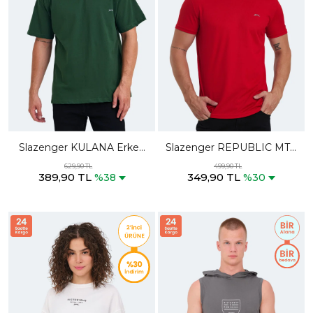
Slazenger KULANA Erkek
Slazenger REPUBLIC MTR
Oversıze Yeşil Tişört
Erkek Kırmızı Tişört
629,90 TL
499,90 TL
389,90 TL
349,90 TL
%38
%30