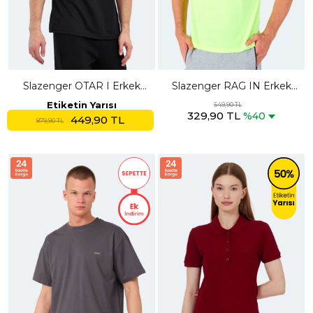
Slazenger OTAR I Erkek
Slazenger RAG IN Erkek
Siyah Tişört
Kolsuz Neon Sarı Tişört
Etiketin Yarısı
549,90 TL
329,90 TL
%40
449,90 TL
879,90 TL