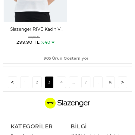
Slazenger RIVE Kadın V
Yaka Beyaz Tişört
499,90 TL
299,90 TL
%40
905 Ürün Gösteriliyor
1
2
3
4
...
7
...
16
KATEGORILER
BILGI