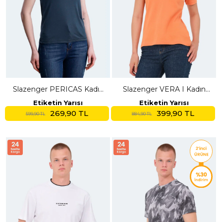
Slazenger PERICAS Kadın
Slazenger VERA I Kadın
V Yaka Antrasit Tişört
Polo Yaka Turuncu Tişört
Etiketin Yarısı
Etiketin Yarısı
269,90 TL
399,90 TL
599,90 TL
884,90 TL