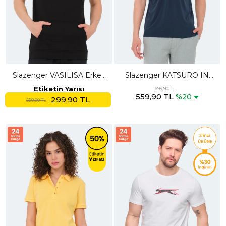
Slazenger VASILISA Erkek
Slazenger KATSURO IN
Kolsuz Kanguru Cepli Siyah
Erkek Polo Yaka Lacivert
Etiketin Yarısı
699,90 TL
559,90 TL
Tişört
Tişört
%20
299,90 TL
559,90 TL