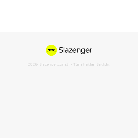
2026
- Slazenger.com.tr - Tüm Hakları Saklıdır.