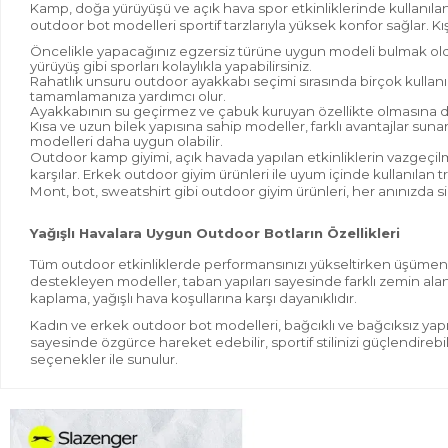
Kamp, doğa yürüyüşü ve açık hava spor etkinliklerinde kullanıla
outdoor bot modelleri sportif tarzlarıyla yüksek konfor sağlar. K
Öncelikle yapacağınız egzersiz türüne uygun modeli bulmak oldu
yürüyüş gibi sporları kolaylıkla yapabilirsiniz.
Rahatlık unsuru outdoor ayakkabı seçimi sırasında birçok kullanıc
tamamlamanıza yardımcı olur.
Ayakkabının su geçirmez ve çabuk kuruyan özellikte olmasına dik
Kısa ve uzun bilek yapısına sahip modeller, farklı avantajlar suna
modelleri daha uygun olabilir.
Outdoor kamp giyimi, açık havada yapılan etkinliklerin vazgeçilmez
karşılar. Erkek outdoor giyim ürünleri ile uyum içinde kullanıla
Mont, bot, sweatshirt gibi outdoor giyim ürünleri, her anınızda s
Yağışlı Havalara Uygun Outdoor Botların Özellikleri
Tüm outdoor etkinliklerde performansınızı yükseltirken üşümenize v
destekleyen modeller, taban yapıları sayesinde farklı zemin alanl
kaplama, yağışlı hava koşullarına karşı dayanıklıdır.
Kadın ve erkek outdoor bot modelleri, bağcıklı ve bağcıksız yapıda 
sayesinde özgürce hareket edebilir, sportif stilinizi güçlendirebili
seçenekler ile sunulur.