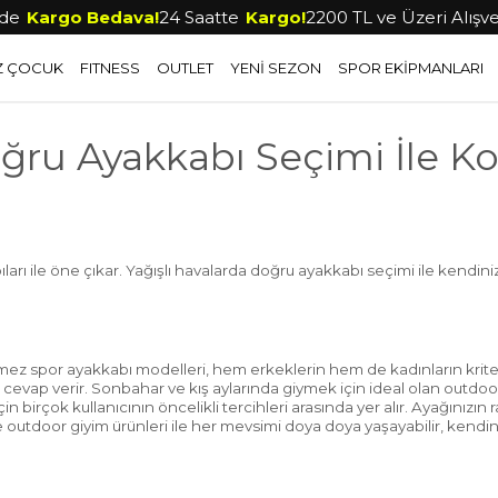
e
Kargo Bedava!
24 Saatte
Kargo!
2200 TL ve Üzeri Alışveri
Z ÇOCUK
FITNESS
OUTLET
YENİ SEZON
SPOR EKİPMANLARI
ru Ayakkabı Seçimi İle K
ları ile öne çıkar. Yağışlı havalarda doğru ayakkabı seçimi ile kendini
z spor ayakkabı modelleri, hem erkeklerin hem de kadınların kriterl
ara cevap verir. Sonbahar ve kış aylarında giymek için ideal olan outdoo
çin birçok kullanıcının öncelikli tercihleri arasında yer alır. Ayağını
e outdoor giyim ürünleri ile her mevsimi doya doya yaşayabilir, kendin