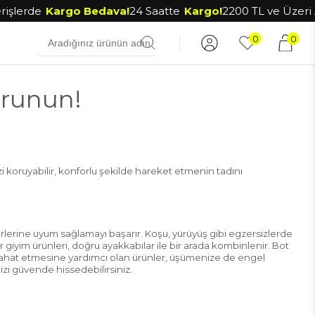
şlerde
Kargo Bedava!
24 Saatte
Kargo!
2200 TL ve Üzeri Alı
0
0
orunun!
zi koruyabilir, konforlu şekilde hareket etmenin tadını
erine uyum sağlamayı başarır. Koşu, yürüyüş gibi egzersizlerde
r giyim ürünleri, doğru ayakkabılar ile bir arada kombinlenir. Bot
zın rahat etmesine yardımcı olan ürünler, üşümenize de engel
izi güvende hissedebilirsiniz.