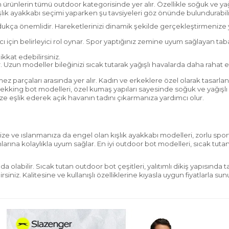
n ürünlerin tümü outdoor kategorisinde yer alır. Özellikle soğuk ve 
ışlık ayakkabı seçimi yaparken şu tavsiyeleri göz önünde bulundurabilir
kça önemlidir. Hareketlerinizi dinamik şekilde gerçekleştirmenize y
ı için belirleyici rol oynar. Spor yaptığınız zemine uyum sağlayan ta
kat edebilirsiniz.
r. Uzun modeller bileğinizi sıcak tutarak yağışlı havalarda daha rahat e
 parçaları arasında yer alır. Kadın ve erkeklere özel olarak tasarlanan
n trekking bot modelleri, özel kumaş yapıları sayesinde soğuk ve yağış
ize eşlik ederek açık havanın tadını çıkarmanıza yardımcı olur.
e ıslanmanıza da engel olan kışlık ayakkabı modelleri, zorlu sportif faa
arına kolaylıkla uyum sağlar. En iyi outdoor bot modelleri, sıcak tutan
olabilir. Sıcak tutan outdoor bot çeşitleri, yalıtımlı dikiş yapısında t
rsiniz. Kalitesine ve kullanışlı özelliklerine kıyasla uygun fiyatlarla s