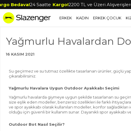
go Bedava!
24 Saatte
Kargo!
2200 TL ve Üzeri Alışverişlerd
ERKEK
KADIN
ERKEK ÇOCUK
KI
Yağmurlu Havalardan Doğ
16 KASIM 2021
Su geçirmez ve su tutmaz özellikte tasarlanan ürünler, güçlü yapı
çıkarabilirsiniz.
Yağmurlu Havalara Uygun Outdoor Ayakkabı Seçimi
Yağmurlu havalarda giymeye uygun şekilde tasarlanan su geçirme
size eşlik eden modeller, benzersiz özellikleri ile farklı ihtiyaçl
ve spor ayakkabı olarak kullanılan modeller, konfor sağladıkları i
olduğu için güvenli bir kullanım sunar. Dayanıklı spor ayakkabı v
Outdoor Bot Nasıl Seçilir?