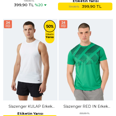
Etiketin Yarısı
499,90 TL
399,90 TL
%20
399,90 TL
734,90 TL
Slazenger KULAP Erkek
Slazenger RED IN Erkek
Kolsuz Beyaz Tişört
Yeşil Tişört
Etiketin Yarısı
359,90 TL