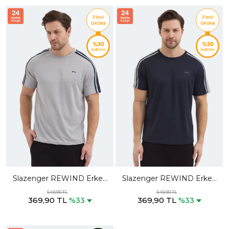
Slazenger REWIND Erkek
Slazenger REWIND Erkek
Gri Tişört
Koyu Gri Tişört
549,90 TL
549,90 TL
369,90 TL
369,90 TL
%33
%33