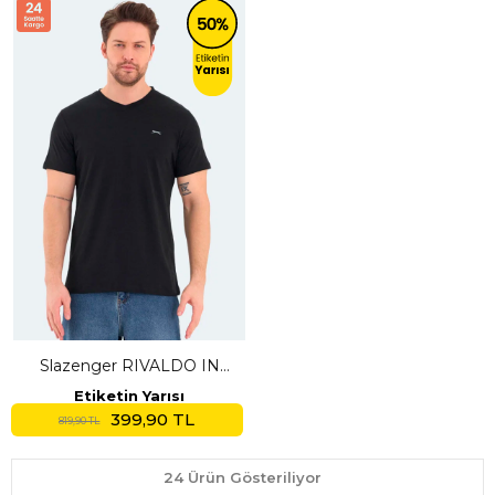
Slazenger RIVALDO IN
Erkek V Yaka Siyah Tişört
Etiketin Yarısı
399,90 TL
819,90 TL
24 Ürün Gösteriliyor