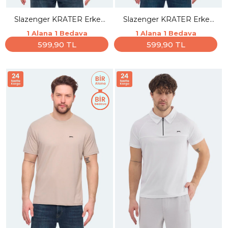
Slazenger KRATER Erkek
Slazenger KRATER Erkek
Açık Yeşil Tişört
Indigo Tişört
1 Alana 1 Bedava
1 Alana 1 Bedava
599,90 TL
599,90 TL