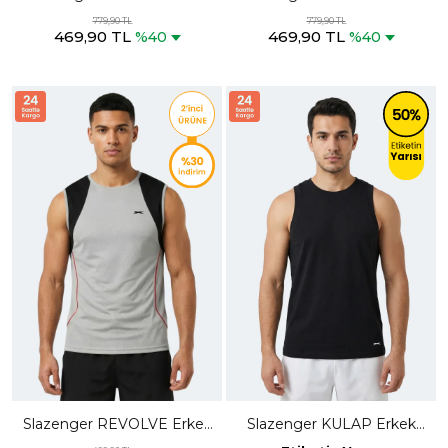
Polo Yaka Lacivert Tişört
Polo Yaka Koyu Gri Tişört
779,90 TL
779,90 TL
469,90 TL
469,90 TL
%40
%40
Slazenger REVOLVE Erkek
Slazenger KULAP Erkek
Kolsuz Gri Atlet
Kolsuz Siyah Tişört