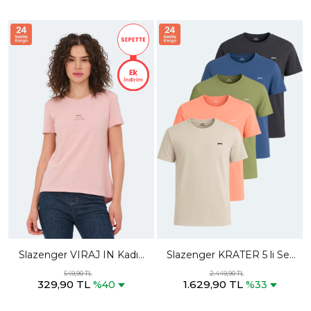
Slazenger VIRAJ IN Kadın
Slazenger KRATER 5 li Set
Fuşya Tişört
Erkek Somon - Koyu Gri -
549,90 TL
2.449,90 TL
329,90 TL
1.629,90 TL
Indigo - Bej - Açık Yeşil
%40
%33
Tişört