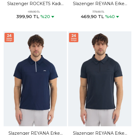
Slazenger ROCKETS Kadın
Slazenger REYANA Erkek
Lila Tişört
Polo Yaka Siyah Tişört
499,90 TL
779,90 TL
399,90 TL
469,90 TL
%20
%40
Slazenger REYANA Erkek
Slazenger REYANA Erkek