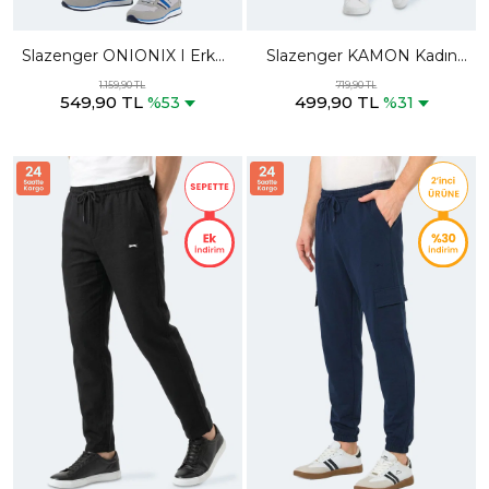
Slazenger ONIONIX I Erkek
Slazenger KAMON Kadın
Cepli Koyu Gri Kamuflaj
Bej Eşofman Altı
1.159,90 TL
719,90 TL
549,90 TL
499,90 TL
Eşofman Altı
%53
%31