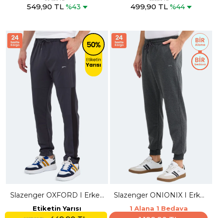
549,90 TL
499,90 TL
%43
%44
Slazenger OXFORD I Erkek
Slazenger ONIONIX I Erkek
Fermuar Cepli Koyu Gri
Cepli Koyu Gri Eşofman Altı
Etiketin Yarısı
1 Alana 1 Bedava
Eşofman Altı