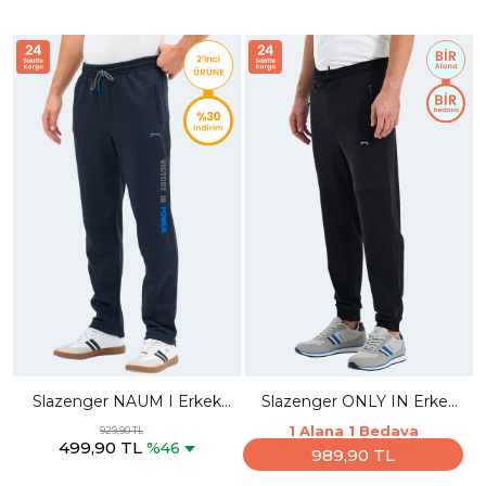
Slazenger NAUM I Erkek
Slazenger ONLY IN Erkek
Cepli Lacivert Eşofman Altı
Fermuar Cepli Siyah
1 Alana 1 Bedava
929,90 TL
499,90 TL
Eşofman Altı
%46
989,90 TL