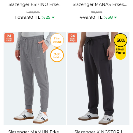
Slazenger ESPINO Erkek
Slazenger MANAS Erkek
Cepli Lacivert Eşofman Altı
Koyu Gri Eşofman Altı
1.469,90 TL
719,90 TL
1.099,90 TL
449,90 TL
%25
%38
Slazenger MAMUN Erkek
Slazenger KINGSTOR I