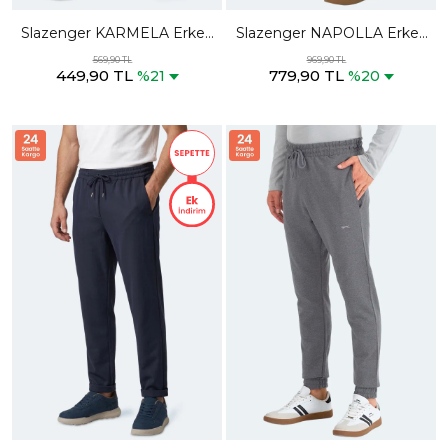
Slazenger KARMELA Erkek
Slazenger NAPOLLA Erkek
Cepli Siyah Eşofman Altı
Cepli Lacivert Eşofman Altı
569,90 TL
969,90 TL
449,90 TL
779,90 TL
%21
%20