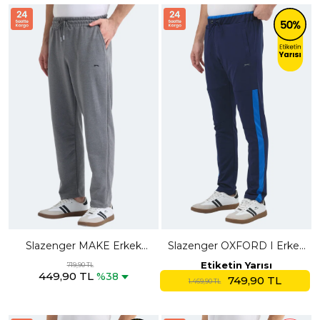
Slazenger MAKE Erkek
Slazenger OXFORD I Erkek
Koyu Gri Eşofman Altı
Fermuar Cepli Lacivert
Etiketin Yarısı
719,90 TL
449,90 TL
Eşofman Altı
%38
749,90 TL
1.469,90 TL