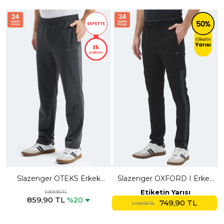
Slazenger OTEKS Erkek
Slazenger OXFORD I Erkek
Cepli Koyu Gri Eşofman Altı
Fermuar Cepli Siyah
Etiketin Yarısı
1.069,90 TL
859,90 TL
Eşofman Altı
%20
749,90 TL
1.469,90 TL