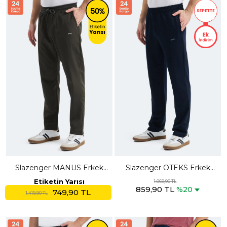
Slazenger MANUS Erkek
Slazenger OTEKS Erkek
Cepli Haki Eşofman Altı
Cepli Lacivert Eşofman Altı
Etiketin Yarısı
1.069,90 TL
859,90 TL
%20
749,90 TL
1.419,90 TL