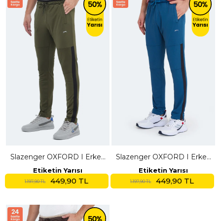
Slazenger OXFORD I Erkek
Slazenger OXFORD I Erkek
Fermuar Cepli Haki
Fermuar Cepli Petrol
Etiketin Yarısı
Etiketin Yarısı
Eşofman Altı
Eşofman Altı
449,90 TL
449,90 TL
1.197,90 TL
1.197,90 TL