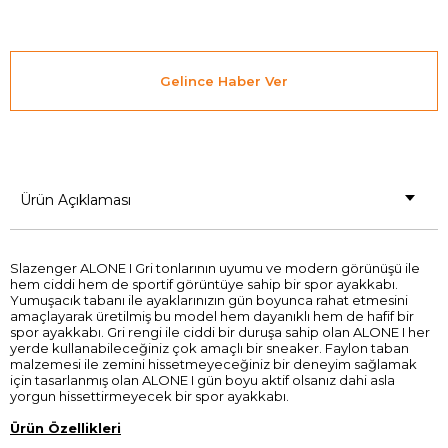
Gelince Haber Ver
Ürün Açıklaması
Slazenger ALONE I Gri tonlarının uyumu ve modern görünüşü ile
hem ciddi hem de sportif görüntüye sahip bir spor ayakkabı.
Yumuşacık tabanı ile ayaklarınızın gün boyunca rahat etmesini
amaçlayarak üretilmiş bu model hem dayanıklı hem de hafif bir
spor ayakkabı. Gri rengi ile ciddi bir duruşa sahip olan ALONE I her
yerde kullanabileceğiniz çok amaçlı bir sneaker. Faylon taban
malzemesi ile zemini hissetmeyeceğiniz bir deneyim sağlamak
için tasarlanmış olan ALONE I gün boyu aktif olsanız dahi asla
yorgun hissettirmeyecek bir spor ayakkabı.
Ürün Özellikleri