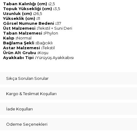
Taban Kalınlığı (cm) :
2,5
Topuk Yüksekliği (cm) :
3,5
Uzunluk (cm) :
26,5
Yükseklik (cm) :
11
Görsel Numune Bedeni :
37
Üst Malzemesi :
Tekstil + Suni Deri
Taban Malzemesi :
Phylon
Kalıp :
Normal
Bağlama Şekli :
Bağcıklı
Astar Malzemesi :
Tekstil
Ürün Alt Grubu :
Koşu
Ayakkabı Tipi :
Yürüyüş Ayakkabısı
Sıkça Sorulan Sorular
Kargo & Teslimat Koşulları
İade Koşulları
Ödeme Seçenekleri