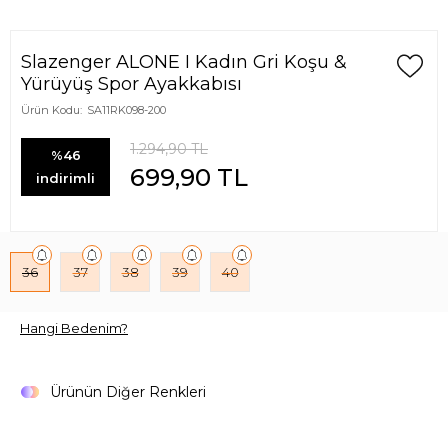
Slazenger ALONE I Kadın Gri Koşu &
Yürüyüş Spor Ayakkabısı
Ürün Kodu:
SA11RK098-200
1.294,90
TL
%46
699,90
TL
indirimli
36
37
38
39
40
Hangi Bedenim?
Ürünün Diğer Renkleri