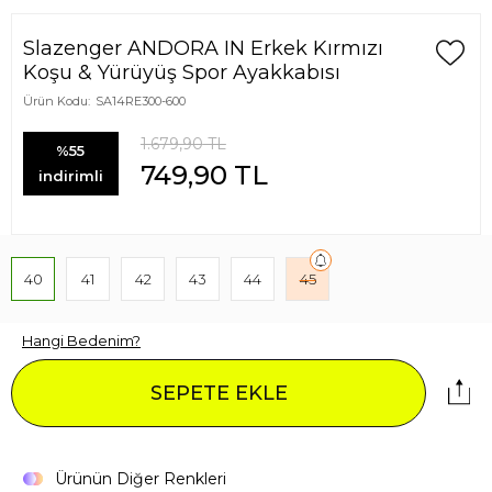
Slazenger ANDORA IN Erkek Kırmızı
Koşu & Yürüyüş Spor Ayakkabısı
Ürün Kodu:
SA14RE300-600
1.679,90
TL
%55
749,90
TL
indirimli
40
41
42
43
44
45
Hangi Bedenim?
SEPETE EKLE
Ürünün Diğer Renkleri