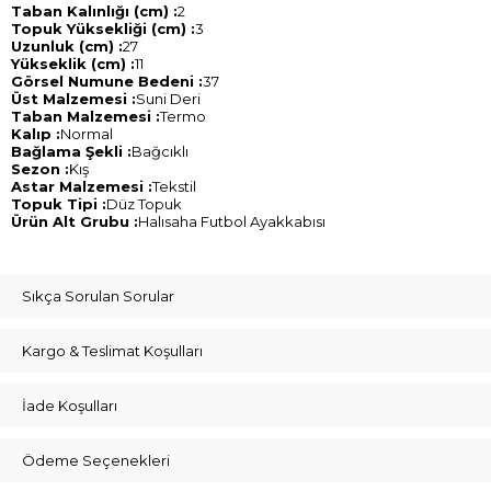
Taban Kalınlığı (cm) :
2
Topuk Yüksekliği (cm) :
3
Uzunluk (cm) :
27
Yükseklik (cm) :
11
Görsel Numune Bedeni :
37
Üst Malzemesi :
Suni Deri
Taban Malzemesi :
Termo
Kalıp :
Normal
Bağlama Şekli :
Bağcıklı
Sezon :
Kış
Astar Malzemesi :
Tekstil
Topuk Tipi :
Düz Topuk
Ürün Alt Grubu :
Halısaha Futbol Ayakkabısı
Sıkça Sorulan Sorular
Kargo & Teslimat Koşulları
İade Koşulları
Ödeme Seçenekleri