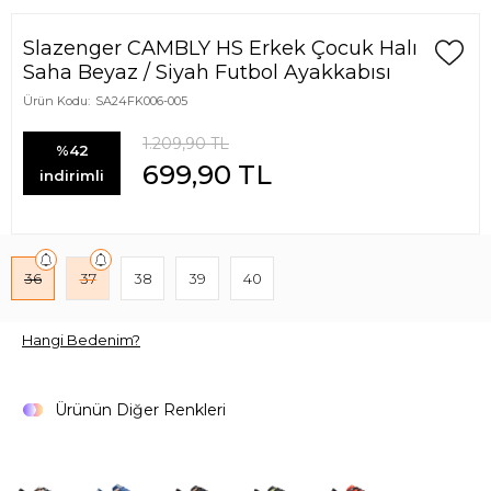
Slazenger CAMBLY HS Erkek Çocuk Halı
Saha Beyaz / Siyah Futbol Ayakkabısı
Ürün Kodu:
SA24FK006-005
1.209,90
TL
%42
699,90
TL
indirimli
36
37
38
39
40
Hangi Bedenim?
Ürünün Diğer Renkleri