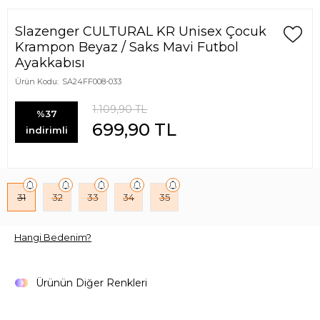
Slazenger CULTURAL KR Unisex Çocuk
Krampon Beyaz / Saks Mavi Futbol
Ayakkabısı
Ürün Kodu:
SA24FF008-033
1.109,90
TL
%37
699,90
TL
indirimli
31
32
33
34
35
Hangi Bedenim?
Ürünün Diğer Renkleri