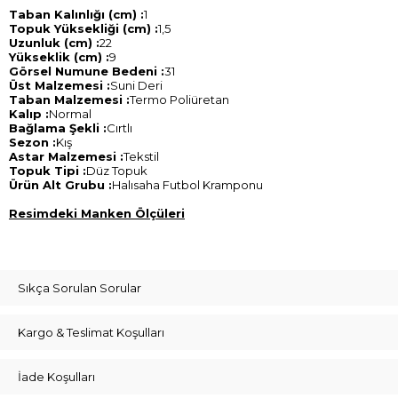
Taban Kalınlığı (cm) :
1
Topuk Yüksekliği (cm) :
1,5
Uzunluk (cm) :
22
Yükseklik (cm) :
9
Görsel Numune Bedeni :
31
Üst Malzemesi :
Suni Deri
Taban Malzemesi :
Termo Poliüretan
Kalıp :
Normal
Bağlama Şekli :
Cırtlı
Sezon :
Kış
Astar Malzemesi :
Tekstil
Topuk Tipi :
Düz Topuk
Ürün Alt Grubu :
Halısaha Futbol Kramponu
Resimdeki Manken Ölçüleri
Sıkça Sorulan Sorular
Kargo & Teslimat Koşulları
İade Koşulları