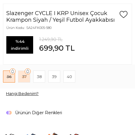
Slazenger CYCLE I KRP Unisex Çocuk
Krampon Siyah / Yeşil Futbol Ayakkabısı
Ürün Kodu:
SA24FK005-580
1.249,90
TL
%44
699,90
TL
indirimli
36
37
38
39
40
Hangi Bedenim?
Ürünün Diğer Renkleri