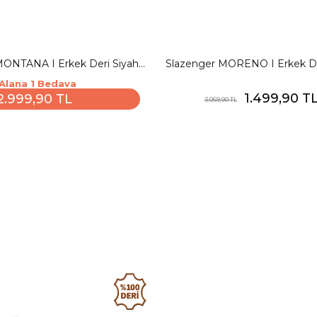
MONTANA I Erkek Deri Siyah
Slazenger MORENO I Erkek De
Comfort
Günlük Spor Ayakka
 Alana 1 Bedava
1.499,90 T
2.999,90 TL
3.069,90 TL