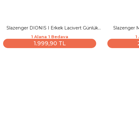
Slazenger DIONIS I Erkek Lacivert Günlük
Slazenger 
Spor Ayakkabısı
1 Alana 1 Bedava
1
1.999,90 TL