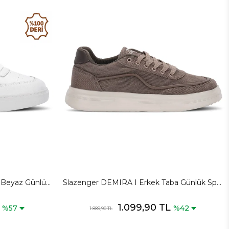
i Beyaz Günlük
Slazenger DEMIRA I Erkek Taba Günlük Spor
Ayakkabısı
L
1.099,90 TL
%57
%42
1.889,90 TL