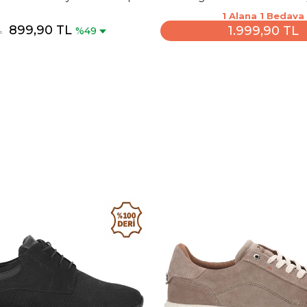
Ayakkabısı
Ayakkabısı
1 Alana 1 Bedava
899,90 TL
1.999,90 TL
%49
L