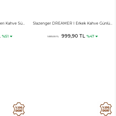
ri Kahve Süet
Slazenger DREAMER I Erkek Kahve Günlük
bısı
Spor Ayakkabısı
L
999,90 TL
%51
%47
1.889,90 TL