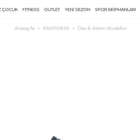
Z ÇOCUK
FITNESS
OUTLET
YENİ SEZON
SPOR EKİPMANLARI
Anasayfa
>
KAMPANYA
>
Deri & Keten Modelleri