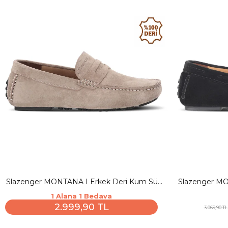
Slazenger MONTANA I Erkek Deri Kum Süet
Slazenger MO
Comfort
Gün
1 Alana 1 Bedava
2.999,90 TL
3.069,90 TL