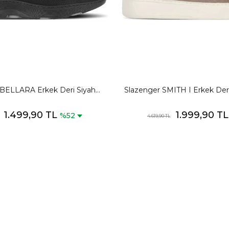
 BELLARA Erkek Deri Siyah
Slazenger SMITH I Erkek De
Comfort
Spor Ayakkabısı
1.499,90 TL
1.999,90 T
%52
4.619,90 TL