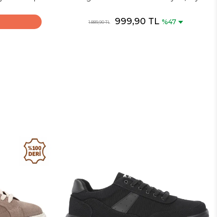
Günlük Spor Ayakkabısı
999,90 TL
%47
1.889,90 TL