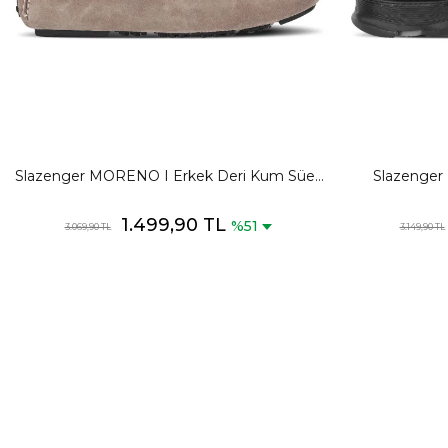
Slazenger MORENO I Erkek Deri Kum Süet
Slazenger
Günlük Spor Ayakkabısı
1.499,90 TL
%51
3.069,90 TL
3.149,90 TL