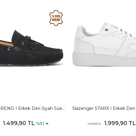
RENO I Erkek Deri Siyah Süet
Slazenger STARX I Erkek Der
lük Spor Ayakkabısı
Spor Ayakkabısı
1.499,90 TL
1.999,90 T
%51
4.619,90 TL