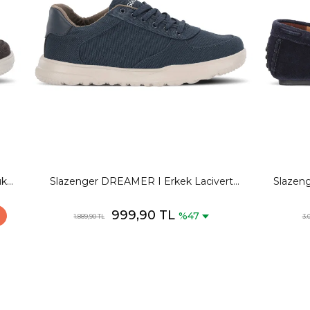
ük
Slazenger DREAMER I Erkek Lacivert
Slazen
Günlük Spor Ayakkabısı
999,90 TL
%47
1.889,90 TL
3.