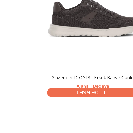
Slazenger DIONIS I Erkek Kahve Günl
Spor Ayakkabısı
1 Alana 1 Bedava
1.999,90 TL