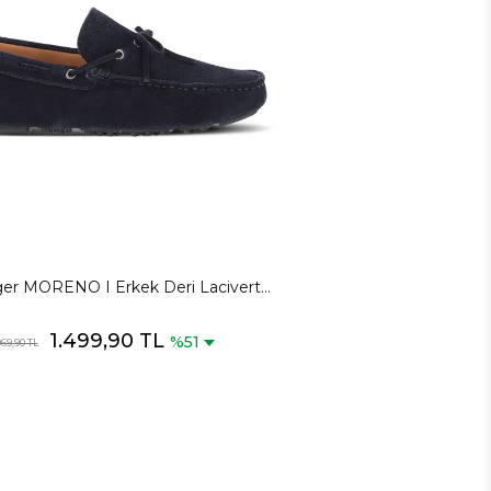
ger MORENO I Erkek Deri Lacivert
Süet Günlük Spor Ayakkabısı
1.499,90 TL
%51
069,90 TL