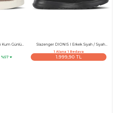
ri Kum Günlük
Slazenger DIONIS I Erkek Siyah / Siyah
Günlük Spor Ayakkabısı
1 Alana 1 Bedava
L
1.999,90 TL
%57