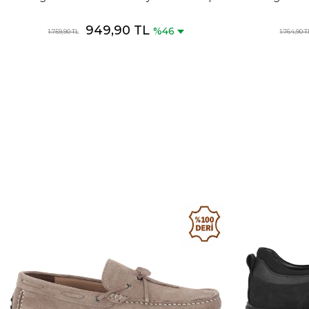
Ayakkabısı
949,90 TL
%46
1.759,90 TL
1.764,90 T