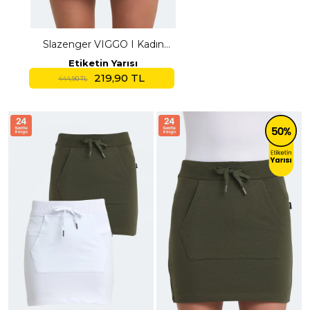
Slazenger VIGGO I Kadın
Beyaz Etek
Etiketin Yarısı
219,90 TL
444,90 TL