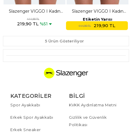
Slazenger VIGGO I Kadın
Slazenger VIGGO I Kadın
Taş Gri Etek
Açık Mavi Etek
Etiketin Yarısı
444,90 TL
219,90 TL
%51
219,90 TL
444,90 TL
5 Ürün Gösteriliyor
KATEGORILER
BILGI
Spor Ayakkabı
KVKK Aydınlatma Metni
Erkek Spor Ayakkabı
Gizlilik ve Güvenlik
Politikası
Erkek Sneaker