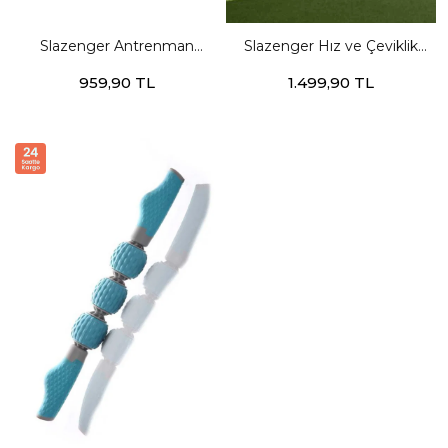
Slazenger Antrenman
Slazenger Hız ve Çeviklik
Merdiveni Unisex STD
Antrenman Merdiveni
959,90 TL
1.499,90 TL
Futbol Aksesuarları
Unisex Turuncu Futbol
Aksesuarları