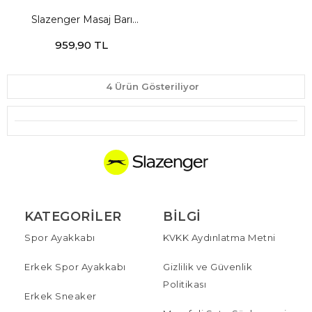
Slazenger Masaj Barı
Unisex Mavi Futbol
959,90 TL
Aksesuarları
4 Ürün Gösteriliyor
KATEGORILER
BILGI
Spor Ayakkabı
KVKK Aydınlatma Metni
Erkek Spor Ayakkabı
Gizlilik ve Güvenlik
Politikası
Erkek Sneaker