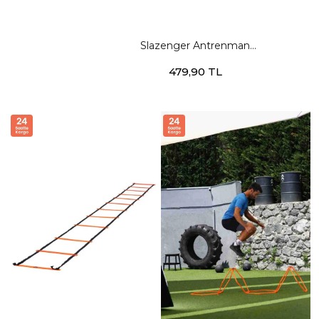
Slazenger Antrenman
Çanağı 6lı Unisex STD
479,90 TL
Futbol Aksesuarları