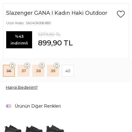
Slazenger GANA I Kadın Haki Outdoor
Ürün Kodu:
SA24OK006-800
1.579,90
TL
%43
899,90
TL
indirimli
36
37
38
39
40
Hangi Bedenim?
Ürünün Diğer Renkleri