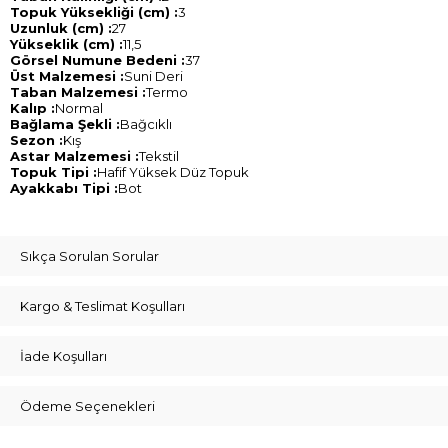
Topuk Yüksekliği (cm) :
3
Uzunluk (cm) :
27
Yükseklik (cm) :
11,5
Görsel Numune Bedeni :
37
Üst Malzemesi :
Suni Deri
Taban Malzemesi :
Termo
Kalıp :
Normal
Bağlama Şekli :
Bağcıklı
Sezon :
Kış
Astar Malzemesi :
Tekstil
Topuk Tipi :
Hafif Yüksek Düz Topuk
Ayakkabı Tipi :
Bot
Sıkça Sorulan Sorular
Kargo & Teslimat Koşulları
İade Koşulları
Ödeme Seçenekleri