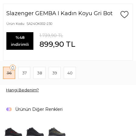
Slazenger GEMBA I Kadın Koyu Gri Bot
Ürün Kodu:
SA24OK002-230
1.739,90
TL
%48
899,90
TL
indirimli
36
37
38
39
40
Hangi Bedenim?
Ürünün Diğer Renkleri