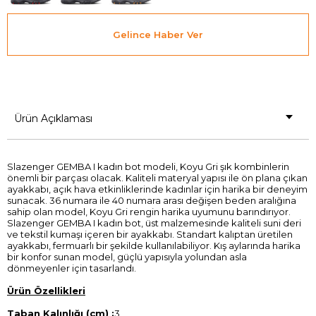
Gelince Haber Ver
Ürün Açıklaması
Slazenger GEMBA I kadın bot modeli, Koyu Gri şık kombinlerin
önemli bir parçası olacak. Kaliteli materyal yapısı ile ön plana çıkan
ayakkabı, açık hava etkinliklerinde kadınlar için harika bir deneyim
sunacak. 36 numara ile 40 numara arası değişen beden aralığına
sahip olan model, Koyu Gri rengin harika uyumunu barındırıyor.
Slazenger GEMBA I kadın bot, üst malzemesinde kaliteli suni deri
ve tekstil kumaşı içeren bir ayakkabı. Standart kalıptan üretilen
ayakkabı, fermuarlı bir şekilde kullanılabiliyor. Kış aylarında harika
bir konfor sunan model, güçlü yapısıyla yolundan asla
dönmeyenler için tasarlandı.
Ürün Özellikleri
Taban Kalınlığı (cm) :
3