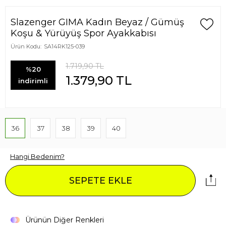
Slazenger GIMA Kadın Beyaz / Gümüş
Koşu & Yürüyüş Spor Ayakkabısı
Ürün Kodu:
SA14RK125-039
1.719,90
TL
%20
1.379,90
TL
indirimli
36
37
38
39
40
Hangi Bedenim?
SEPETE EKLE
Ürünün Diğer Renkleri