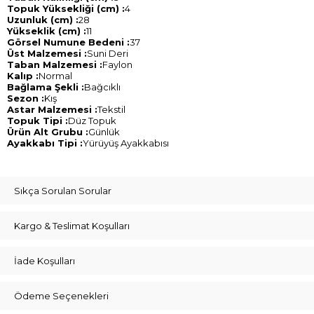
Topuk Yüksekliği (cm) :
4
Uzunluk (cm) :
28
Yükseklik (cm) :
11
Görsel Numune Bedeni :
37
Üst Malzemesi :
Suni Deri
Taban Malzemesi :
Faylon
Kalıp :
Normal
Bağlama Şekli :
Bağcıklı
Sezon :
Kış
Astar Malzemesi :
Tekstil
Topuk Tipi :
Düz Topuk
Ürün Alt Grubu :
Günlük
Ayakkabı Tipi :
Yürüyüş Ayakkabısı
Sıkça Sorulan Sorular
Kargo & Teslimat Koşulları
İade Koşulları
Ödeme Seçenekleri