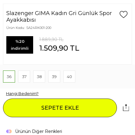
Slazenger GIMA Kadın Gri Günlük Spor
Ayakkabısı
Ürün Kodu:
SA24RK001-200
1.889,90
TL
%20
1.509,90
TL
indirimli
36
37
38
39
40
Hangi Bedenim?
SEPETE EKLE
Ürünün Diğer Renkleri