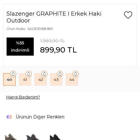
Slazenger GRAPHITE I Erkek Haki
Outdoor
Ürün Kodu:
SA23OE068-800
1.989,90
TL
%55
899,90
TL
indirimli
40
41
42
43
44
Hangi Bedenim?
Ürünün Diğer Renkleri