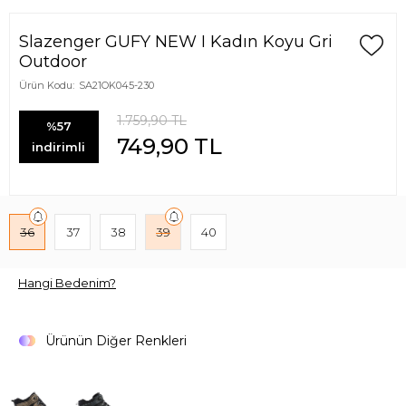
Slazenger GUFY NEW I Kadın Koyu Gri
Outdoor
Ürün Kodu:
SA21OK045-230
1.759,90
TL
%57
749,90
TL
indirimli
36
37
38
39
40
Hangi Bedenim?
Ürünün Diğer Renkleri