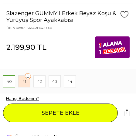
Slazenger GUMMY I Erkek Beyaz Koşu &
Yürüyüş Spor Ayakkabısı
Ürün Kodu:
SA14RE042-000
ALANA
1
2.199,90
TL
BEDAVA
1
40
41
42
43
44
Hangi Bedenim?
SEPETE EKLE