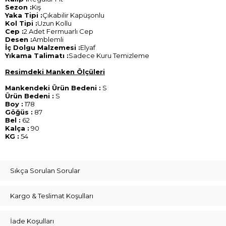
Sezon :
Kış
Yaka Tipi :
Çıkabilir Kapüşonlu
Kol Tipi :
Uzun Kollu
Cep :
2 Adet Fermuarlı Cep
Desen :
Amblemli
İç Dolgu Malzemesi :
Elyaf
Yıkama Talimatı :
Sadece Kuru Temizleme
Resimdeki Manken Ölçüleri
Mankendeki Ürün Bedeni :
S
Ürün Bedeni :
S
Boy :
178
Göğüs :
87
Bel :
62
Kalça :
90
KG :
54
Sıkça Sorulan Sorular
Kargo & Teslimat Koşulları
İade Koşulları