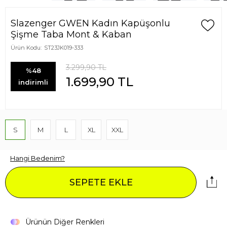
Slazenger GWEN Kadın Kapüşonlu
Şişme Taba Mont & Kaban
Ürün Kodu:
ST23JK019-333
3.299,90
TL
%48
1.699,90
TL
indirimli
S
M
L
XL
XXL
Hangi Bedenim?
SEPETE EKLE
Ürünün Diğer Renkleri