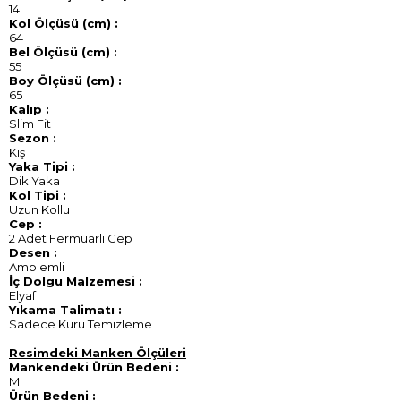
14
Kol Ölçüsü (cm) :
64
Bel Ölçüsü (cm) :
55
Boy Ölçüsü (cm) :
65
Kalıp :
Slim Fit
Sezon :
Kış
Yaka Tipi :
Dik Yaka
Kol Tipi :
Uzun Kollu
Cep :
2 Adet Fermuarlı Cep
Desen :
Amblemli
İç Dolgu Malzemesi :
Elyaf
Yıkama Talimatı :
Sadece Kuru Temizleme
Resimdeki Manken Ölçüleri
Mankendeki Ürün Bedeni :
M
Ürün Bedeni :