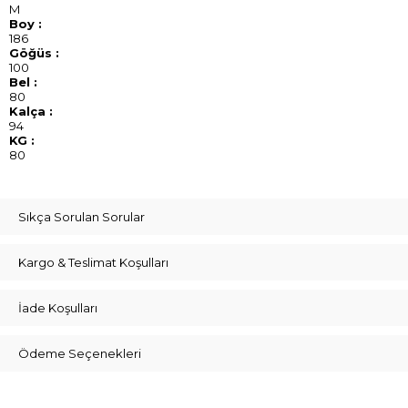
M
Boy :
186
Göğüs :
100
Bel :
80
Kalça :
94
KG :
80
Sıkça Sorulan Sorular
Kargo & Teslimat Koşulları
İade Koşulları
Ödeme Seçenekleri