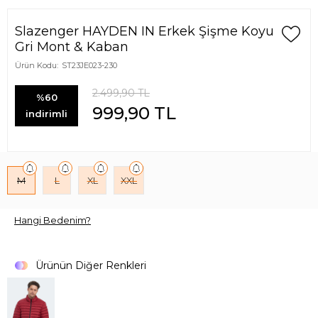
Slazenger HAYDEN IN Erkek Şişme Koyu
Gri Mont & Kaban
Ürün Kodu:
ST23JE023-230
2.499,90
TL
%60
999,90
TL
indirimli
M
L
XL
XXL
Hangi Bedenim?
Ürünün Diğer Renkleri