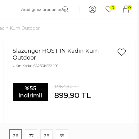
0
0
adın Kum Outdoor
Slazenger HOST IN Kadın Kum
Outdoor
Ürün Kodu:
SA23OK022-100
1.984,90
TL
%55
899,90
TL
indirimli
36
37
38
39