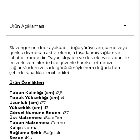
Ürün Açıklaması
Slazenger outdoor ayakkabı, doğa yürüyüşleri, kamp veya
günlük dış mekan aktiviteleri için tasarlanmış sağlam ve
rahat bir modeldir. Dayanıklı yapısı ve destekleyici tabanı ile
en zorlu zeminlerde bile güvenle hareket etmenizi
sağlar.Modern ve sade görünümüyle hem doğada hem
şehirde rahatlıkla tercih edilebilir.
Ürün Özellikleri
Taban Kalınlığı (cm) :
2,5
Topuk Yüksekliği (cm) :
4
Uzunluk (cm) :
27
Yükseklik (cm) :
13
Görsel Numune Bedeni :
37
Üst Malzemesi :
Suni Deri
Taban Malzemesi :
Termo
Kalıp :
Normal
Bağlama Şekli :
Bağcıklı
Sezon :
Kış