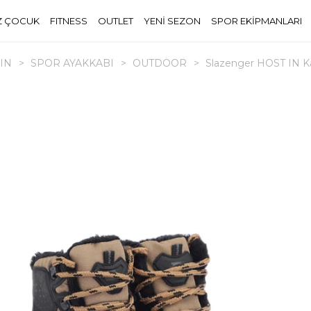
Z ÇOCUK
FITNESS
OUTLET
YENİ SEZON
SPOR EKİPMANLARI
IN
>
SPOR AYAKKABI
>
OUTDOOR
>
Slazenger HOST IN K