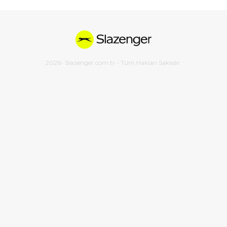
2026
- Slazenger.com.tr - Tüm Hakları Saklıdır.