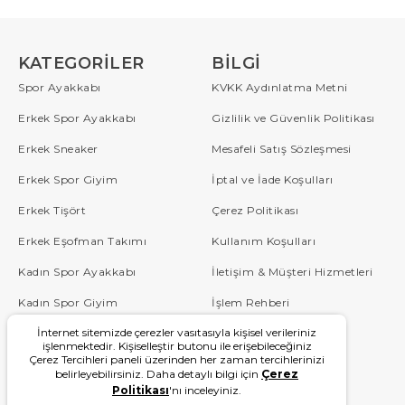
KATEGORILER
BILGI
Spor Ayakkabı
KVKK Aydınlatma Metni
Erkek Spor Ayakkabı
Gizlilik ve Güvenlik Politikası
Erkek Sneaker
Mesafeli Satış Sözleşmesi
Erkek Spor Giyim
İptal ve İade Koşulları
Erkek Tişört
Çerez Politikası
Erkek Eşofman Takımı
Kullanım Koşulları
Kadın Spor Ayakkabı
İletişim & Müşteri Hizmetleri
Kadın Spor Giyim
İşlem Rehberi
İnternet sitemizde çerezler vasıtasıyla kişisel verileriniz
Çocuk
Sipariş Takip
işlenmektedir. Kişiselleştir butonu ile erişebileceğiniz
Çerez Tercihleri paneli üzerinden her zaman tercihlerinizi
Blog
Sıkça Sorulan Sorular
belirleyebilirsiniz. Daha detaylı bilgi için
Çerez
Politikası
'nı inceleyiniz.
W Serisi
Kampanyalar