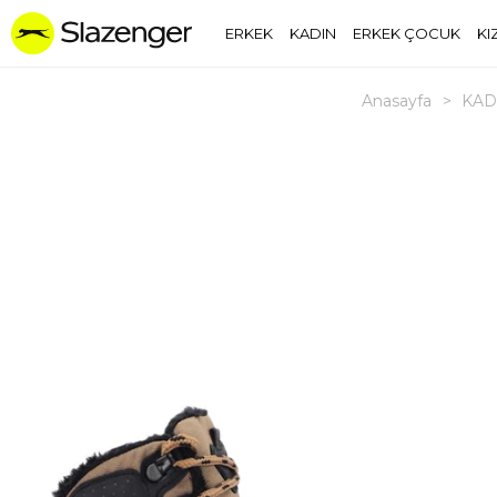
ERKEK
KADIN
ERKEK ÇOCUK
KI
Anasayfa
>
KAD