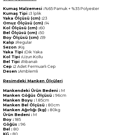
Kumaş Malzemesi :
%65 Pamuk + %35 Polyester
Kumaş Tipi :
3 İplik
Yaka Ölçüsü (cm) :
23
Omuz Ölçüsü (cm) :
14
Kol Ölçüsü (cm) :
60
Bel Ölçüsü (cm) :
50
Boy Ölçüsü (cm) :
59
Kalıp :
Regular
Sezon :
Kış
Yaka Tipi :
Dik Yaka
Kol Tipi :
Uzun Kollu
Bel Tipi :
Ribanalı
Cep :
2 Adet Fermuarlı Cep
Desen :
Amblemli
Resimdeki Manken Ölçüleri
Mankendeki Ürün Bedeni :
M
Manken Göğüs Ölçüsü :
96cm
Manken Boyu :
1.85cm
Manken Bel Ölçüsü :
80cm
Manken Ağırlığı (kg) :
80kg
Ürün Bedeni :
M
Boy :
185
Göğüs :
96
Bel :
80
KG :
80