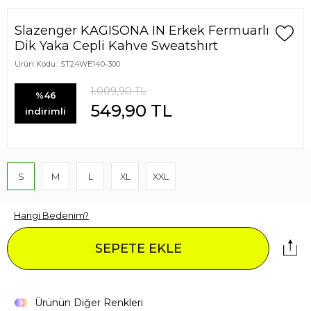
Slazenger KAGISONA IN Erkek Fermuarlı
Dik Yaka Cepli Kahve Sweatshırt
Ürün Kodu:
ST24WE140-300
1.009,90
TL
%46
549,90
TL
indirimli
S
M
L
XL
XXL
Hangi Bedenim?
SEPETE EKLE
Ürünün Diğer Renkleri